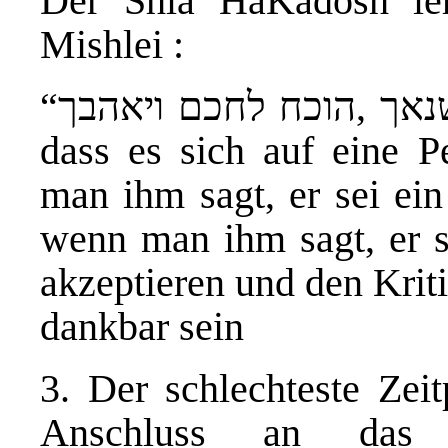
Der Shla HaKadosh le
Mishlei :
“
נאך ,הוכח לחכם ויאהבך
dass es sich auf eine 
man ihm sagt, er sei ei
wenn man ihm sagt, er 
akzeptieren und den Krit
dankbar sein
3. Der schlechteste Zeit
Anschluss an das f