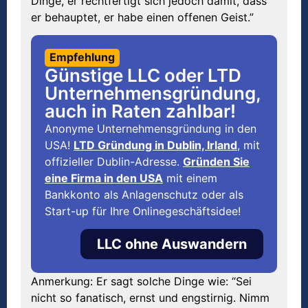
Dinge, er rechtfertigt sich jedoch damit, dass
er behauptet, er habe einen offenen Geist.”
Empfehlung
Günstige LLC oder LTD
Unternehmensgründung,
auch in Raten zahlbar!
Anonyme Unternehmensgründung in den
USA!
LTD Gründung in Dublin, Irland
, mit
offizieller Dublin-Adresse.
Gründen Sie
eine Firma in den USA
mit einem
Bankkonto als Anlagenschutz oder als
Start-up für Ihre Onlinegeschäftsidee!
LLC ohne Auswandern
Anmerkung: Er sagt solche Dinge wie: “Sei
nicht so fanatisch, ernst und engstirnig. Nimm