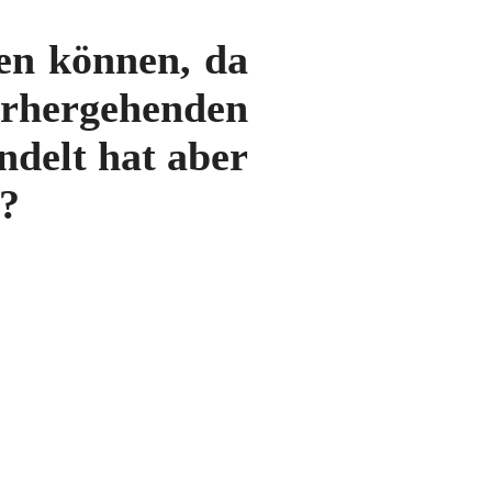
en können, da
hergehenden
delt hat aber
)?