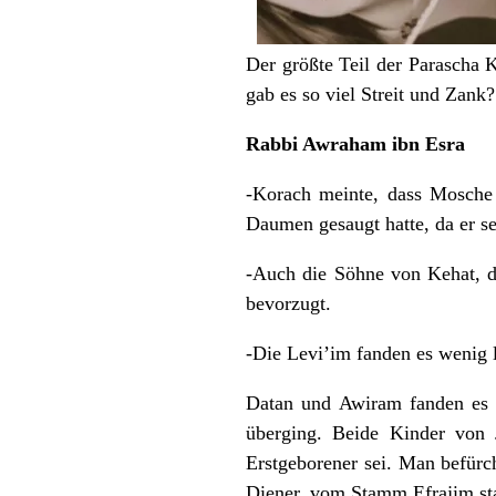
Der größte Teil der Parascha
gab es so viel Streit und Zank?
Rabbi Awraham ibn Esra
-Korach meinte, dass Mosche
Daumen gesaugt hatte, da er s
-Auch die Söhne von Kehat, d
bevorzugt.
-Die Levi’im fanden es wenig l
Datan und Awiram fanden es 
überging. Beide Kinder von J
Erstgeborener sei. Man befürc
Diener, vom Stamm Efrajim s