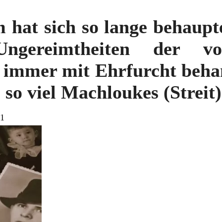
 hat sich so lange behaupt
gereimtheiten der vor
 immer mit Ehrfurcht behan
so viel Machloukes (Streit
81