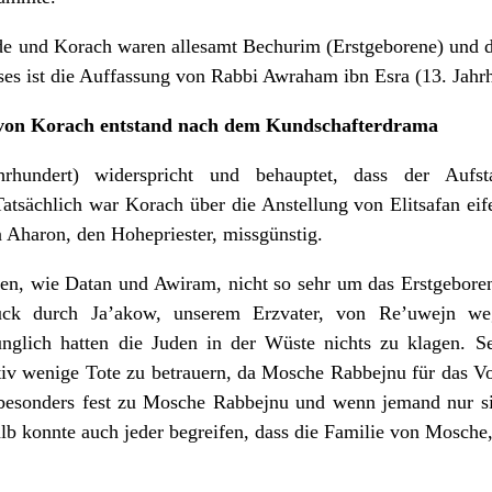
 und Korach waren allesamt Bechurim (Erstgeborene) und 
ses ist die Auffassung von Rabbi Awraham ibn Esra (13. Jahr
von Korach entstand nach dem Kundschafterdrama
rhundert) widerspricht und behauptet, dass der Au
atsächlich war Korach über die Anstellung von Elitsafan eif
n Aharon, den Hohepriester, missgünstig.
en, wie Datan und Awiram, nicht so sehr um das Erstgebore
rück durch Ja’akow, unserem Erzvater, von Re’uwejn w
ünglich hatten die Juden in der Wüste nichts zu klagen. 
tiv wenige Tote zu betrauern, da Mosche Rabbejnu für das V
 besonders fest zu Mosche Rabbejnu und wenn jemand nur sic
halb konnte auch jeder begreifen, dass die Familie von Mosche