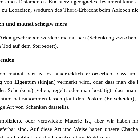
 eines Testamentes. Ein hierzu geeignetes Testament kann au
 zu Lebzeiten, wodurch das Thora-Erbrecht beim Ableben nich
en
u
nd matnat schegiw méra
 Arten geschrieben werden: matnat bari (Schenkung zwischen
 Tod auf dem Sterbebett).
benden
n matnat bari ist es ausdrücklich erforderlich, dass im 
 von Eigentum (kinjan) vermerkt wird, oder dass man die 
des Schenkens) gelten, regelt, oder man bestätigt, dass man
entum hat zukommen lassen (laut den Poskim (Entscheider),
ge Art von Schenken darstellt).
mplizierte oder verzwickte Materie ist, aber wir haben hi
lieferbar sind. Auf diese Art und Weise haben unsere Chac
st, im Hinblick auf die Umsetzung ins Praktische.