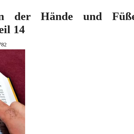
en der Hände und Fü
il 14
782