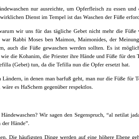
ändewaschen nur ausreichte, um Opferfleisch zu essen und
n wirklichen Dienst im Tempel ist das Waschen der Füße erford
 warum wir uns für das tägliche Gebet nicht mehr die Füße
h war Rabbi Moses ben Maimon, Maimonides, der Meinung
m, auch die Füße gewaschen werden sollten. Es ist möglich
 wie die Kohanim, die Priester ihre Hände und Füße für den
filla (Gebet) tun, da die Tefilla nun die Opfer ersetzt hat.
n Ländern, in denen man barfuß geht, man nur die Füße für T
 wäre es HaSchem gegenüber respektlos.
 Händewaschen? Wir sagen den Segenspruch, “al netilat jad
n der Hände”.
en. Die häufigsten Dinge werden auf eine höhere Ebene ge