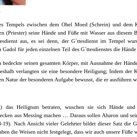
.
es Tempels zwischen dem Ohel Moed (Schrein) und dem Ku
ohen (Priester) seine Hände und Füße mit Wasser aus diesem
tesdienst aus, es sei denn, der G´ttesdienst im Tempel w
 Gadol für jeden einzelnen Teil des G´ttesdienstes die Händ
n bedeckte seinen gesamten Körper, mit Ausnahme der Händ
Deshalb verlangten sie eine besondere Heiligung; Indem der 
en Natur der besonderen Aufgabe bewusst, die er ausführen wo
m) das Heiligtum betraten, wuschen sie sich Hände u
Becken aus Messing machen … Daraus sollen Aharon und sei
19). Nach Ansicht vieler Gelehrter bildet dieser Satz die 
n die Weisen nicht festgelegt, dass wir auch unsere Füße 