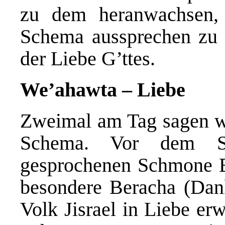
zu dem heranwachsen, 
Schema aussprechen zu k
der Liebe G’ttes.
W
e’aha
w
ta – Lie
be
Zweimal am Tag sagen wi
Schema. Vor dem S
gesprochenen Schmone E
besondere Beracha (Dan
Volk Jisrael in Liebe er