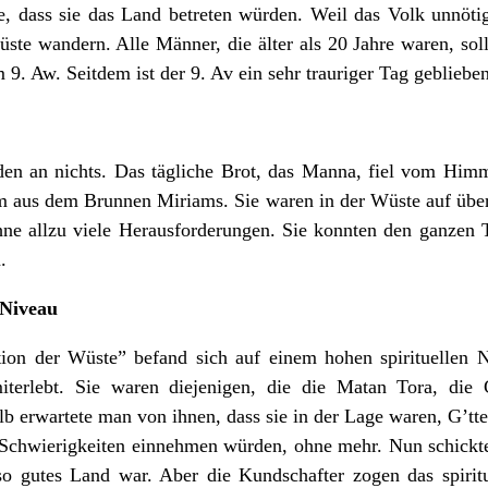
, dass sie das Land betreten würden. Weil das Volk unnötig
ste wandern. Alle Männer, die älter als 20 Jahre waren, sol
 9. Aw. Seitdem ist der 9. Av ein sehr trauriger Tag geblieben
uden an nichts. Das tägliche Brot, das Manna, fiel vom Hi
m aus dem Brunnen Miriams. Sie waren in der Wüste auf über
ne allzu viele Herausforderungen. Sie konnten den ganzen T
.
 Niveau
on der Wüste” befand sich auf einem hohen spirituellen N
erlebt. Sie waren diejenigen, die die Matan Tora, die
alb erwartete man von ihnen, dass sie in der Lage waren, G’tt
 Schwierigkeiten einnehmen würden, ohne mehr. Nun schickt
n so gutes Land war. Aber die Kundschafter zogen das spiri