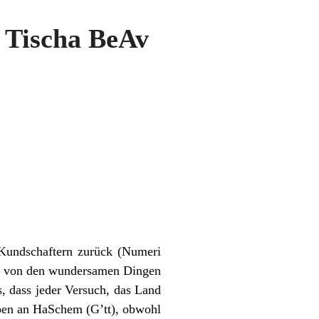
v Tischa BeAv
 Kundschaftern zurück (Numeri
tt von den wundersamen Dingen
s, dass jeder Versuch, das Land
uben an HaSchem (G’tt), obwohl