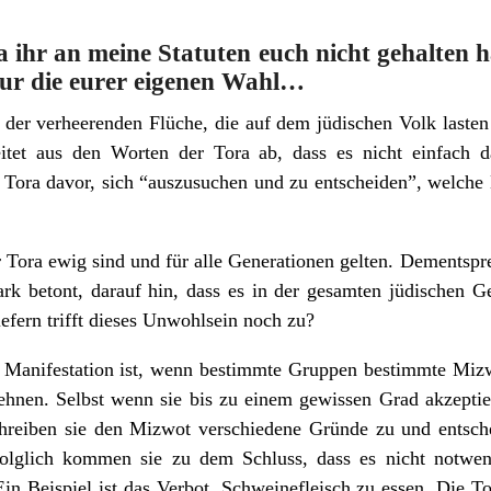
 ihr an meine Statuten euch nicht gehalten h
nur die eurer eigenen Wahl…
 der verheerenden Flüche, die auf dem jüdischen Volk lasten
itet aus den Worten der Tora ab, dass es nicht einfach d
 Tora davor, sich “auszusuchen und zu entscheiden”, welch
 Tora ewig sind und für alle Generationen gelten. Dementspr
ark betont, darauf hin, dass es in der gesamten jüdischen G
efern trifft dieses Unwohlsein noch zu?
te Manifestation ist, wenn bestimmte Gruppen bestimmte Mizwo
blehnen. Selbst wenn sie bis zu einem gewissen Grad akzepti
schreiben sie den Mizwot verschiedene Gründe zu und entsch
Folglich kommen sie zu dem Schluss, dass es nicht notwen
in Beispiel ist das Verbot, Schweinefleisch zu essen. Die To