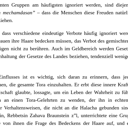
ten Gruppen am häufigsten ignoriert werden, sind diej
m mechamdasan”
– dass die Menschen diese Freuden natürli
iehen.
, dass verschiedene eindeutige Verbote häufig ignoriert we
rauen ihre Haare bedecken müssen, das Verbot des gemischte
gen nicht zu berühren. Auch im Geldbereich werden Gesetze
haltung der Gesetze des Landes beziehen, tendenziell weniger
 Einflusses ist es wichtig, sich daran zu erinnern, dass j
en, die gesamte Tora einzuhalten. Er erbt diese innere Kra
schaft glaubte, lossagte, um ein Leben der Wahrheit zu führ
h an einen Tora-Gelehrten zu wenden, der ihn in echten 
r Verhaltensweisen, die nicht an die Halacha gebunden sind
n, Rebbetsin Zahava Braunstein z”l, unterrichtete eine Grup
 von ihnen die Frage des Bedeckens der Haare auf, und es 