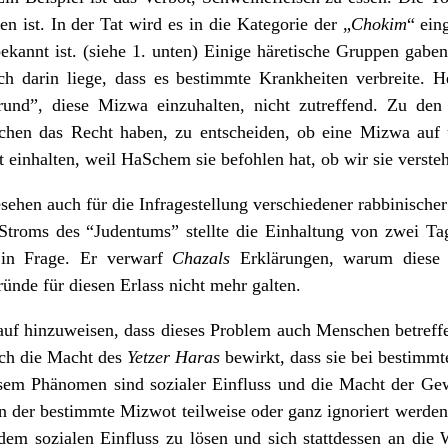
 ist. In der Tat wird es in die Kategorie der „
Chokim
“ ein
bekannt ist. (siehe 1. unten) Einige häretische Gruppen gabe
h darin liege, dass es bestimmte Krankheiten verbreite. H
und”, diese Mizwa einzuhalten, nicht zutreffend. Zu den 
hen das Recht haben, zu entscheiden, ob eine Mizwa auf u
 einhalten, weil HaSchem sie befohlen hat, ob wir sie versteh
gesehen auch für die Infragestellung verschiedener rabbinische
 Stroms des “Judentums” stellte die Einhaltung von zwei T
 in Frage. Er verwarf
Chazals
Erklärungen, warum diese E
nde für diesen Erlass nicht mehr galten.
rauf hinzuweisen, dass dieses Problem auch Menschen betreffe
och die Macht des
Yetzer Haras
bewirkt, dass sie bei bestimmt
iesem Phänomen sind sozialer Einfluss und die Macht der Ge
in der bestimmte Mizwot teilweise oder ganz ignoriert werden
dem sozialen Einfluss zu lösen und sich stattdessen an die 