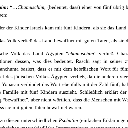
him
:
“…
Chamuschim
, (bedeutet, dass) einer von fünf übrig 
ben:
r der Kinder Israels kam mit fünf Kindern, als sie das Land
as Volk verließ das Land bewaffnet mit guten Taten, als sie 
ische Volk das Land Ägypten “
chamuschim
” verließ. Chaz
ionen dessen, was dies bedeutet. Raschi sagt in seiner z
nchuma basiert, dass es mit dem hebräischen Wort für fünf
tel des jüdischen Volkes Ägypten verließ, da die anderen vie
 Yonasan verbindet das Wort ebenfalls mit der Zahl fünf, häl
e Familie mit fünf Kindern auszieht. Schließlich erklärt d
 “bewaffnet”, aber nicht wörtlich, dass die Menschen mit Wa
ass sie mit guten Taten bewaffnet waren.
 zu diesen unterschiedlichen
Pschatim
(einfachen Erklärungen)
 scheinbar unterschiedliche Interpretationen vorgenommen wer