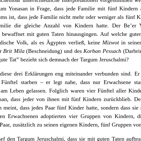
um Yonasan in Frage, dass jede Familie mit fünf Kindern 
ms ist, dass jede Familie nicht mehr oder weniger als fünf Ki
amilie die gleiche Anzahl von Kindern hatte. Der Be’er 
e bewaffnet mit guten Taten hinausgingen. Auf welche gute
dische Volk, als es Ägypten verließ, keine
Mizwot
in seinem
r
Brit
Mila
(Beschneidung) und des
Korban
Pessach
(Darbri
“gute Tat” bezieht sich demnach der Targum Jeruschalmi?
 diese drei Erklärungen eng miteinander verbunden sind. Er 
 Fünftel starben – er legt nahe, dass nur Erwachsene st
am Leben gelassen. Folglich waren vier Fünftel aller Kinde
n, dass jeder von ihnen mit fünf Kindern zurückblieb. Der 
 meint, dass jedes Paar fünf Kinder hatte, sondern dass si
den Erwachsenen adoptierten vier Gruppen von Kindern, di
 Paar, zusätzlich zu seinen eigenen Kindern, fünf Gruppen vo
ef den Targum Jeruschalmi, dass sie mit guten Taten aufbr