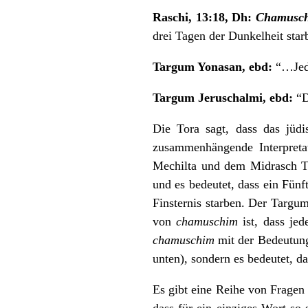
Raschi, 13:18, Dh:
Chamusc
drei Tagen der Dunkelheit star
Targum Yonasan, ebd:
“…Jede
Targum Jeruschalmi, ebd:
“D
Die Tora sagt, dass das jüd
zusammenhängende Interpretat
Mechilta und dem Midrasch Ta
und es bedeutet, dass ein Fünf
Finsternis starben. Der Targum
von
chamuschim
ist, dass jed
chamuschim
mit der Bedeutung
unten), sondern es bedeutet, d
Es gibt eine Reihe von Fragen
dass für ein einziges Wort so