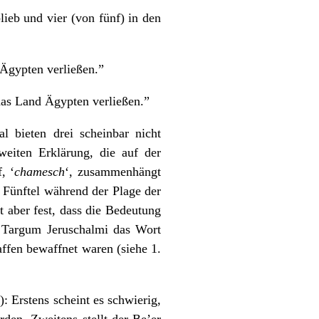
blieb und vier (von fünf) in den
 Ägypten verließen.”
das Land Ägypten verließen.”
al bieten drei scheinbar nicht
weiten Erklärung, die auf der
, ‘
chamesch
‘, zusammenhängt
r Fünftel während der Plage der
t aber fest, dass die Bedeutung
er Targum Jeruschalmi das Wort
ffen bewaffnet waren (siehe 1.
: Erstens scheint es schwierig,
den. Zweitens stellt der Be’er