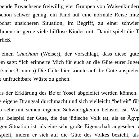
ebende Erwachsene freiwillig vier Gruppen von Waisenkindern 
t schon schwer genug, ein Kind auf eine normale Reise mit
chst unsicheren Situation, im Begriff, zu einer schwi
men sie gerne viele hilflose Kinder mit. Damit spielt die T
rließ.
n einen
Chacham
(Weiser), der vorschlägt, dass diese gut
 sagt: “Ich erinnerte Mich für euch an die Güte eurer Jugend
 (siehe 3. unten) Die Güte hier könnte auf die Güte anspiele
ne unfruchtbare Wüste zu gehen.
aus der Erklärung des Be’er Yosef abgeleitet werden können. 
e eigene Drangsal durchmacht und sich vielleicht “befreit” f
o sehr mit seinen eigenen Schwierigkeiten belastet ist. W
as Beispiel der Güte, die das jüdische Volk tat, als es Ägy
en Situation ist, als eine sehr große Eigenschaft angesehen
pielt, indem er sich auf die Güte des Volkes bezieht, als