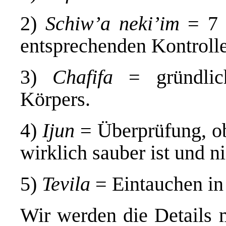
2)
Schiw’a neki’im
= 7 r
entsprechenden Kontrolle
3)
Chafifa
= gründlic
Körpers.
4)
Ijun
= Überprüfung, ob
wirklich sauber ist und n
5)
Tevila
= Eintauchen in
Wir werden die Details m