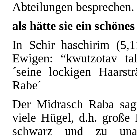
Abteilungen besprechen.
als hätte sie ein schöne
In Schir haschirim (5
Ewigen: “kwutzotav ta
´seine lockigen Haarst
Rabe´
Der Midrasch Raba sagt:
viele Hügel, d.h. große
schwarz und zu unan