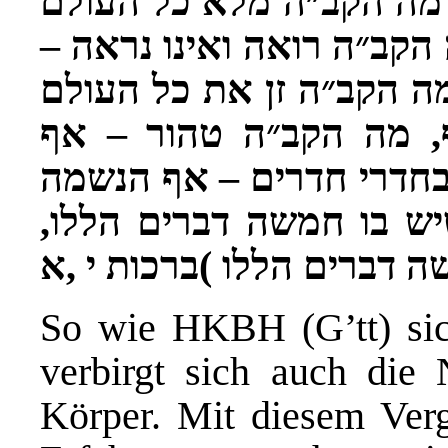
מה הקב״ה מלא כל העולם
–
הקב״ה רואה ואינו נראה
ה הקב״ה זן את כל העולם
אף
–
מה הקב״ה טהור
,
אף הנשמה
–
בחדרי חדרים
,
יש בו חמשה דברים הללו
א
,
ברכות י
)
שה דברים הללו
So wie HKBH (G’tt) sich
verbirgt sich auch die
Körper. Mit diesem Verg