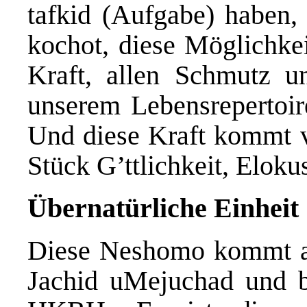
tafkid (Aufgabe) haben,
kochot, diese Möglichkei
Kraft, allen Schmutz u
unserem Lebensrepertoir
Und diese Kraft kommt v
Stück G’ttlichkeit, Elokus,
Ü
bernat
ü
rliche Einheit
Diese Neshomo kommt au
Jachid uMejuchad und be