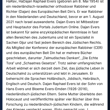
HaRav, HaDajan Raphael Evers (geboren am 8. Mai 1954) ist
ein niederländisch-israelischer orthodoxer Rabbiner und
Richter (Dajan) des Europäischen Beit Din's. Er war Rabbiner
in den Niederlanden und Deutschland, bevor er am 1. August
2021 nach Israel auswanderte. Dajan Evers ist Mitbesitzer
und Hauptautor des Portals Judentum Online. Dajan Evers
ist bekannt für seine enzyklopädischen Kenntnisse in fast
allen Bereichen des Judentums und ist ein Spezialist in
Sachen Gijur und fast jedem Bereich des Jüdischen Rechts.
Als Mitglied der Konferenz der europäischen Rabbiner (CER)
und des europäischen Beit Din hat er mehrere Bücher
geschrieben, darunter „Talmudisches Denken“, „Die Echte
Tora“ und „Schaatnes Gesetze“. Trotz seiner umfangreichen
Arbeit widmet er sich derzeit dem Ziel, das jüdische Leben in
Deutschalnd zu unterstützen und lebt in Jerusalem. Er
beherrscht die Sprachen Holländisch, Jiddisch, Hebräisch,
Englisch und Deutsch. Dajan Raphael Evers ist der Sohn von
Hans Evers und Bloeme Evers-Emden (1926-2016),
niederländisch-jüdischen Eltern. Seine Mutter überlebte den
Holocaust und veröffentlichte später vier Bücher über ihre
Forschung zu niederländisch-jüdischen Kindern, die während
des Krieges versteckt waren. (Foto gemacht von: J.