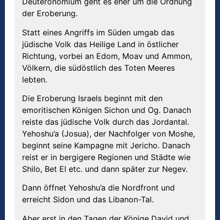
Deuteronomium geht es eher um die Ordnung
der Eroberung.
Statt eines Angriffs im Süden umgab das
jüdische Volk das Heilige Land in östlicher
Richtung, vorbei an Edom, Moav und Ammon,
Völkern, die südöstlich des Toten Meeres
lebten.
Die Eroberung Israels beginnt mit den
emoritischen Königen Sichon und Og. Danach
reiste das jüdische Volk durch das Jordantal.
Yehoshu’a (Josua), der Nachfolger von Moshe,
beginnt seine Kampagne mit Jericho. Danach
reist er in bergigere Regionen und Städte wie
Shilo, Bet El etc. und dann später zur Negev.
Dann öffnet Yehoshu’a die Nordfront und
erreicht Sidon und das Libanon-Tal.
Aber erst in den Tagen der Könige David und