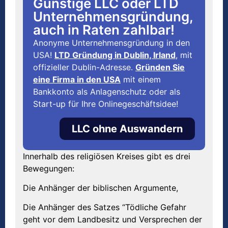
Günstige LLC oder LTD
Unternehmensgründung,
auch in Raten zahlbar!
Anonyme Unternehmensgründung in den
USA!
LTD Gründung in Dublin, Irland
, mit
offizieller Dublin-Adresse.
Gründen Sie
eine Firma in den USA
mit einem
Bankkonto als Anlagenschutz oder als
Start-up für Ihre Onlinegeschäftsidee!
LLC ohne Auswandern
Innerhalb des religiösen Kreises gibt es drei
Bewegungen:
Die Anhänger der biblischen Argumente,
Die Anhänger des Satzes “Tödliche Gefahr
geht vor dem Landbesitz und Versprechen der