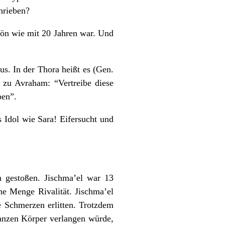
hrieben?
chön wie mit 20 Jahren war. Und
us. In der Thora heißt es (Gen.
 zu Avraham: “Vertreibe diese
ben”.
s Idol wie Sara! Eifersucht und
n gestoßen. Jischma’el war 13
ine Menge Rivalität. Jischma’el
ße Schmerzen erlitten. Trotzdem
ganzen Körper verlangen würde,