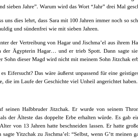
und sieben Jahre”. Warum wird das Wort “Jahr” drei Mal gesc
ss uns dies lehrt, dass Sara mit 100 Jahren immer noch so s
chuldig und sündenfrei wie mit sieben Jahren.
inter der Vertreibung von Hagar und Jischma’el aus ihrem Ha
n der Ägypterin Hagar… und er trieb Spott. Dann sagte sie
r Sohn dieser Magd wird nicht mit meinem Sohn Jitzchak er
 es Eifersucht? Das wäre äußerst unpassend für eine geistige
be, die im Laufe der Geschichte viel Unheil angerichtet haben.
auf seinen Halbbruder Jitzchak. Er wurde von seinem Thro
r als der Älteste das doppelte Erbe erhalten würde. Es gab e
 Alter von 13 Jahren hatte beschneiden lassen. Er hatte gro
hin sagte Yitzchak zu Jischma’el: “Selbst, wenn G’tt meinen 