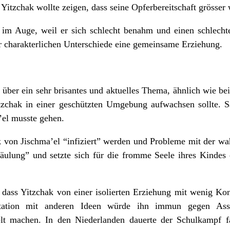
 Yitzchak wollte zeigen, dass seine Opferbereitschaft grösser 
im Auge, weil er sich schlecht benahm und einen schlechte
r charakterlichen Unterschiede eine gemeinsame Erziehung.
über ein sehr brisantes und aktuelles Thema, ähnlich wie bei
tzchak in einer geschützten Umgebung aufwachsen sollte. Sa
’el musste gehen.
ak von Jischma’el “infiziert” werden und Probleme mit der wa
säulung” und setzte sich für die fromme Seele ihres Kindes
dass Yitzchak von einer isolierten Erziehung mit wenig Kon
tation mit anderen Ideen würde ihn immun gegen Assim
t machen. In den Niederlanden dauerte der Schulkampf fas