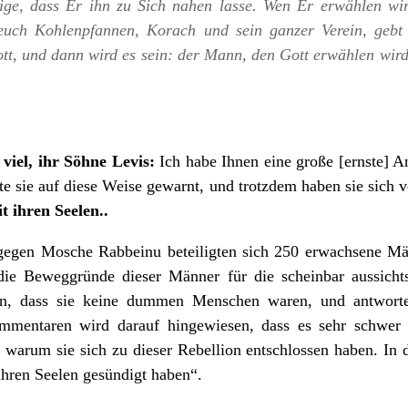
lige, dass Er ihn zu Sich nahen lasse. Wen Er erwählen wi
euch Kohlenpfannen, Korach und sein ganzer Verein, gebt 
, und dann wird es sein: der Mann, den Gott erwählen wird, d
 viel, ihr Söhne Levis:
Ich habe Ihnen eine große [ernste] A
e sie auf diese Weise gewarnt, und trotzdem haben sie sich v
t ihren Seelen..
gegen Mosсhe Rabbeinu beteiligten sich 250 erwachsene Mä
t die Beweggründe dieser Männer für die scheinbar aussich
in, dass sie keine dummen Menschen waren, und antwortet
mmentaren wird darauf hingewiesen, dass es sehr schwer z
 warum sie sich zu dieser Rebellion entschlossen haben. In de
 ihren Seelen gesündigt haben“.