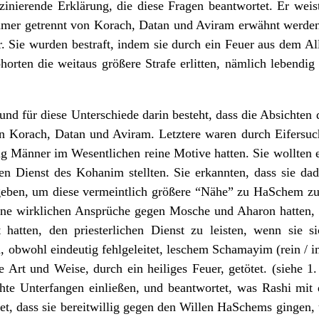
szinierende Erklärung, die diese Fragen beantwortet. Er weis
mer getrennt von Korach, Datan und Aviram erwähnt werde
ter. Sie wurden bestraft, indem sie durch ein Feuer aus dem Al
rten die weitaus größere Strafe erlitten, nämlich lebendi
rund für diese Unterschiede darin besteht, dass die Absichte
on Korach, Datan und Aviram. Letztere waren durch Eifersuc
ig Männer im Wesentlichen reine Motive hatten. Sie wollten
den Dienst des Kohanim stellten. Sie erkannten, dass sie da
geben, um diese vermeintlich größere “Nähe” zu HaSchem zu 
eine wirklichen Ansprüche gegen Mosche und Aharon hatten, 
 hatten, den priesterlichen Dienst zu leisten, wenn sie 
n, obwohl eindeutig fehlgeleitet, leschem Schamayim (rein 
 Art und Weise, durch ein heiliges Feuer, getötet. (siehe 1
ichte Unterfangen einließen, und beantwortet, was Rashi mit
tet, dass sie bereitwillig gegen den Willen HaSchems ginge