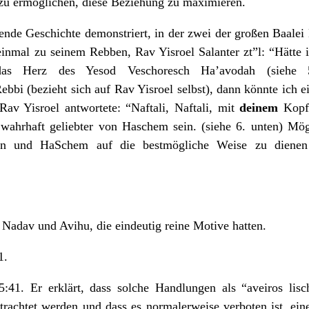
 zu ermöglichen, diese Beziehung zu maximieren.
gende Geschichte demonstriert, in der zwei der großen Baalei
einmal zu seinem Rebben, Rav Yisroel Salanter zt”l: “Hätte
das Herz des Yesod Veschoresch Ha’avodah (siehe
ebbi (bezieht sich auf Rav Yisroel selbst), dann könnte ich 
av Yisroel antwortete: “Naftali, Naftali, mit
deinem
Kopf
ahrhaft geliebter von Haschem sein. (siehe 6. unten) Mög
gen und HaSchem auf die bestmögliche Weise zu dienen 
 Nadav und Avihu, die eindeutig reine Motive hatten.
1.
41. Er erklärt, dass solche Handlungen als “aveiros lis
rachtet werden und dass es normalerweise verboten ist, ein