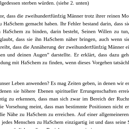
lgedessen sterben würden. (siehe 2. unten)
r, dass die zweihundertfünfzig Männer trotz ihrer reinen Mo
HaSchem gemacht haben. Ihr Fehler bestand darin, dass sie
n HaSchem zu binden, darin besteht, Seinen Willen zu tun
laubt, dass sie ihn HaSchem näher bringen, auch wenn si
hreibt, dass die Annäherung der zweihundertfünfzig Männer 
n und deinen Augen” darstellte. Er erklärt, dass dazu ge
dung mit HaSchem zu finden, wenn dieses Vorgehen tatsächlic
f unser Leben anwenden? Es mag Zeiten geben, in denen wir 
 denen sie höhere Ebenen spiritueller Errungenschaften errei
chtig zu erkennen, dass man sich zwar im Bereich der Ruchn
die Vorsehung meint, dass man bestimmte Positionen nicht err
die Nähe zu HaSchem zu erreichen. Auf einer allgemeineren 
 jedes Menschen zu HaSchem einzigartig ist und dass seine S