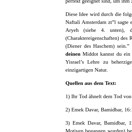
perfekt geeignet sind, um ihm
Diese Idee wird durch die fol
Naftali Amsterdam zt”l sagte 
Aryeh (siehe 4. unten), 
(Charaktereigenschaften) des R
(Diener des Haschem) sein.” R
deinen
Middot kannst du ein w
Yisrael’s Lehre zu beherzi
einzigartigen Natur.
Quellen aus dem Text:
1) Ihr Tod ähnelt dem Tod von
2) Emek Davar, Bamidbar, 16:
3) Emek Davar, Bamidbar, 15:
Motiven begangen wurden) bet