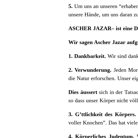
5.
Um uns an unseren “erhabene
unsere Hände, um uns daran zu
ASCHER JAZAR– ist eine Da
Wir sagen Ascher Jazar aufg
1. Dankbarkeit.
Wir sind dank
2. Verwunderung.
Jeden Morg
die Natur erforschen. Unser ei
Dies äussert
sich in der Tats
so dass unser Körper nicht völl
3. G’ttlichkeit des Körpers
voller Knochen”. Das hat viele
4. Körperliches Judentum.
W