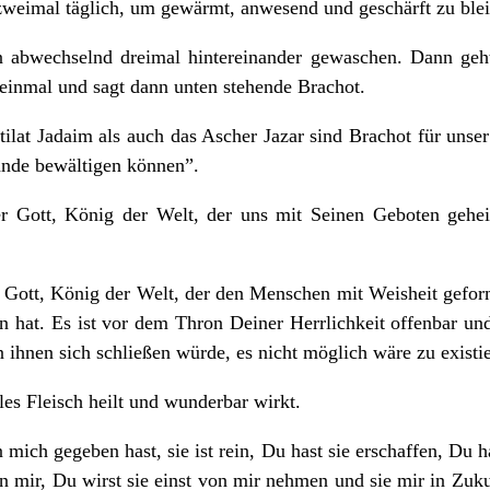
 zweimal täglich, um gewärmt, anwesend und geschärft zu ble
abwechselnd dreimal hintereinander gewaschen. Dann geht
inmal und sagt dann unten stehende Brachot.
lat Jadaim als auch das Ascher Jazar sind Brachot für unse
tände bewältigen können”.
er Gott, König der Welt, der uns mit Seinen Geboten geheil
r Gott, König der Welt, der den Menschen mit Weisheit gefo
n hat. Es ist vor dem Thron Deiner Herrlichkeit offenbar un
n ihnen sich schließen würde, es nicht möglich wäre zu existi
les Fleisch heilt und wunderbar wirkt.
 mich gegeben hast, sie ist rein, Du hast sie erschaffen, Du h
in mir, Du wirst sie einst von mir nehmen und sie mir in Zuk