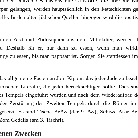
auf den Nutzen des Fastens hin: Giftstoffe, die über die 
rper gelangen, werden hauptsächlich in den Fettschichten ges
offe. In den alten jüdischen Quellen hingegen wird die posit
ten Arzt und Philosophen aus dem Mittelalter, werden d
t. Deshalb rät er, nur dann zu essen, wenn man wirkli
ange zu essen, bis man pappsatt ist. Sorgen Sie stattdessen i
das allgemeine Fasten an Jom Kippur, das jeder Jude zu beach
inischen Literatur, die jeder berücksichtigen sollte. Dies s
es Tempels eingeführt wurden und nach dem Wiederaufbau d
der Zerstörung des Zweiten Tempels durch die Römer im 
ngesetzt. Es sind Tischa BeAw (der 9. Aw), Schiwa Asar B
Zom Gedalia (am 3. Tischri).
edenen Zwecken