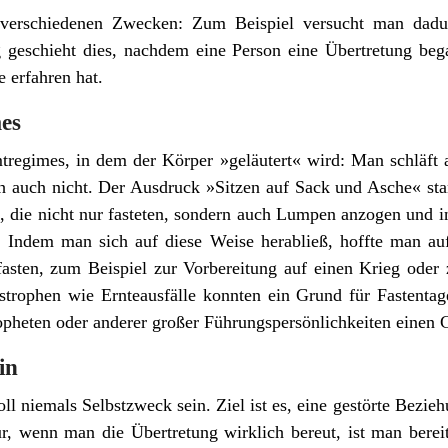
 verschiedenen Zwecken: Zum Beispiel versucht man dad
g geschieht dies, nachdem eine Person eine Übertretung beg
e erfahren hat.
mes
amtregimes, in dem der Körper »geläutert« wird: Man schläft
h auch nicht. Der Ausdruck »Sitzen auf Sack und Asche« st
, die nicht nur fasteten, sondern auch Lumpen anzogen und i
 Indem man sich auf diese Weise herabließ, hoffte man a
fasten, zum Beispiel zur Vorbereitung auf einen Krieg oder
strophen wie Ernteausfälle konnten ein Grund für Fastentag
opheten oder anderer großer Führungspersönlichkeiten einen 
in
oll niemals Selbstzweck sein. Ziel ist es, eine gestörte Bezie
r, wenn man die Übertretung wirklich bereut, ist man bereit