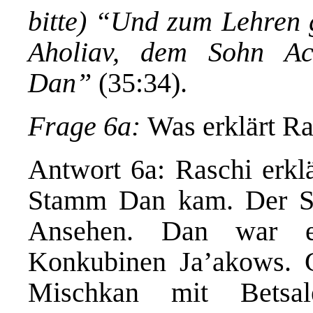
bitte)
“Und zum Lehren g
Aholiav, dem Sohn A
Dan”
(35:34).
Frage 6a:
Was erklärt Ra
Antwort 6a: Raschi erklä
Stamm Dan kam. Der St
Ansehen. Dan war e
Konkubinen Ja’akows. G
Mischkan mit Betsa