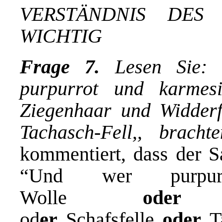
VERST
Ä
NDNIS DES 
WICHTIG
Frage 7.
Lesen Sie: 
purpurrot und karmes
Ziegenhaar und Widderfe
Tachasch-Fell,, bracht
kommentiert, dass der Sa
“Und wer purpu
Wolle
ode
od
er
Schafsfelle
oder
Ta