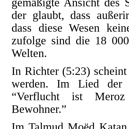
gemäßigte Ansicht des Se
der glaubt, dass außerir
dass diese Wesen kein
zufolge sind die 18 000
Welten.
In Richter (5:23) scheint
werden. Im Lied der 
“Verflucht ist Mero
Bewohner.”
Im Talmud Moëd Katan 1