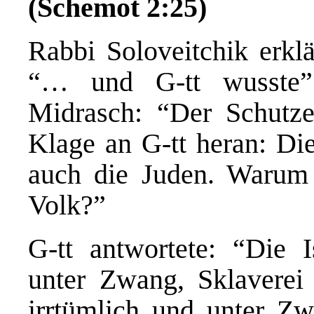
(Schemot 2:25)
Rabbi Soloveitchik erklä
“… und G-tt wusste”.
Midrasch: “Der Schutze
Klage an G-tt heran: Di
auch die Juden. Warum 
Volk?”
G-tt antwortete: “Die I
unter Zwang, Sklaverei
irrtümlich und unter Zw