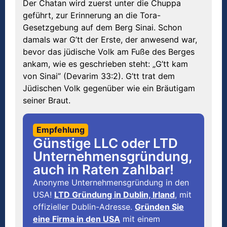
Der Chatan wird zuerst unter die Chuppa
geführt, zur Erinnerung an die Tora-
Gesetzgebung auf dem Berg Sinai. Schon
damals war G’tt der Erste, der anwesend war,
bevor das jüdische Volk am Fuße des Berges
ankam, wie es geschrieben steht: „G’tt kam
von Sinai” (Devarim 33:2). G’tt trat dem
Jüdischen Volk gegenüber wie ein Bräutigam
seiner Braut.
Empfehlung
Günstige LLC oder LTD
Unternehmensgründung,
auch in Raten zahlbar!
Anonyme Unternehmensgründung in den
USA!
LTD Gründung in Dublin, Irland
, mit
offizieller Dublin-Adresse.
Gründen Sie
eine Firma in den USA
mit einem