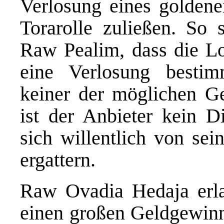
Verlosung eines goldene
Torarolle zuließen. So
Raw Pealim, dass die Lot
eine Verlosung besti
keiner der möglichen Ge
ist der Anbieter kein Di
sich willentlich von s
ergattern.
Raw Ovadia Hedaja erlau
einen großen Geldgewinn 