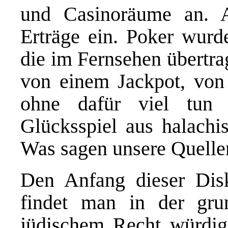
und Casinoräume an. A
Erträge ein. Poker wurde
die im Fernsehen übertra
von einem Jackpot, von 
ohne dafür viel tun
Glücksspiel aus halachis
Was sagen unsere Quelle
Den Anfang dieser Disk
findet man in der grun
jüdischem Recht würdig 