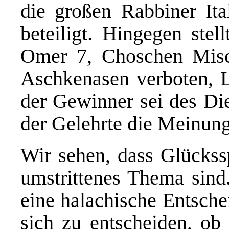
die großen Rabbiner Ital
beteiligt. Hingegen ste
Omer 7, Choschen Misch
Aschkenasen verboten, L
der Gewinner sei des Die
der Gelehrte die Meinung
Wir sehen, dass Glückss
umstrittenes Thema sind
eine halachische Entsch
sich zu entscheiden, ob 