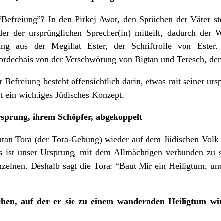
Befreiung”? In den Pirkej Awot, den Sprüchen der Väter st
der der ursprünglichen Sprecher(in) mitteilt, dadurch der W
lung aus der Megillat Ester, der Schriftrolle von Ester
echais von der Verschwörung von Bigtan und Teresch, den 
 Befreiung besteht offensichtlich darin, etwas mit seiner ur
t ein wichtiges Jüdisches Konzept.
rsprung, ihrem Schöpfer, abgekoppelt
tan Tora (der Tora-Gebung) wieder auf dem Jüdischen Volk 
 ist unser Ursprung, mit dem Allmächtigen verbunden zu sei
nzelnen. Deshalb sagt die Tora: “Baut Mir ein Heiligtum, u
chen, auf der er sie zu einem wandernden Heiligtum wird