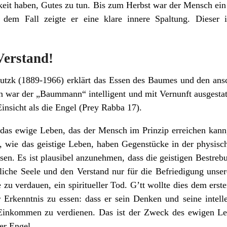
keit haben, Gutes zu tun. Bis zum Herbst war der Mensch ein 
 dem Fall zeigte er eine klare innere Spaltung. Dieser i
Verstand!
utzk (1889-1966) erklärt das Essen des Baumes und den ans
n war der „Baummann“ intelligent und mit Vernunft ausgestatt
nsicht als die Engel (Prey Rabba 17).
das ewige Leben, das der Mensch im Prinzip erreichen kann
n, wie das geistige Leben, haben Gegenstücke in der physisc
sen. Es ist plausibel anzunehmen, dass die geistigen Bestre
liche Seele und den Verstand nur für die Befriedigung unser
le zu verdauen, ein spiritueller Tod. G’tt wollte dies dem er
rkenntnis zu essen: dass er sein Denken und seine intelle
Einkommen zu verdienen. Das ist der Zweck des ewigen Leb
er Engel.