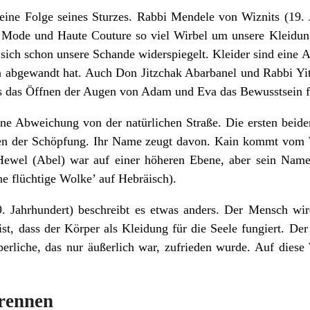
eine Folge seines Sturzes. Rabbi Mendele von Wiznits (19. 
it Mode und Haute Couture so viel Wirbel um unsere Kleid
 sich schon unsere Schande widerspiegelt. Kleider sind eine 
abgewandt hat. Auch Don Jitzchak Abarbanel und Rabbi Yi
ss das Öffnen der Augen von Adam und Eva das Bewusstsein fü
eine Abweichung von der natürlichen Straße. Die ersten bei
n der Schöpfung. Ihr Name zeugt davon. Kain kommt vom Wo
 Hewel (Abel) war auf einer höheren Ebene, aber sein Name
ne flüchtige Wolke’ auf Hebräisch).
. Jahrhundert) beschreibt es etwas anders. Der Mensch wi
 ist, dass der Körper als Kleidung für die Seele fungiert. D
perliche, das nur äußerlich war, zufrieden wurde. Auf dies
trennen