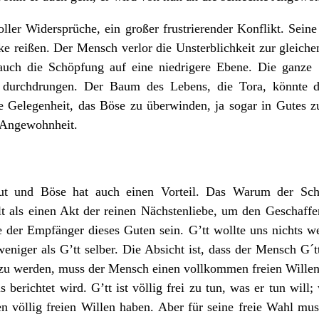
ler Widersprüche, ein großer frustrierender Konflikt. Seine 
e reißen. Der Mensch verlor die Unsterblichkeit zur gleiche
auch die Schöpfung auf eine niedrigere Ebene. Die ganze
durchdrungen. Der Baum des Lebens, die Tora, könnte d
e Gelegenheit, das Böse zu überwinden, ja sogar in Gutes z
e Angewohnheit.
t und Böse hat auch einen Vorteil. Das Warum der Schö
elt als einen Akt der reinen Nächstenliebe, um den Geschaf
 der Empfänger dieses Guten sein. G’tt wollte uns nichts wen
weniger als G’tt selber. Die Absicht ist, dass der Mensch G´t
u werden, muss der Mensch einen vollkommen freien Willen h
s berichtet wird. G’tt ist völlig frei zu tun, was er tun wil
n völlig freien Willen haben. Aber für seine freie Wahl mus