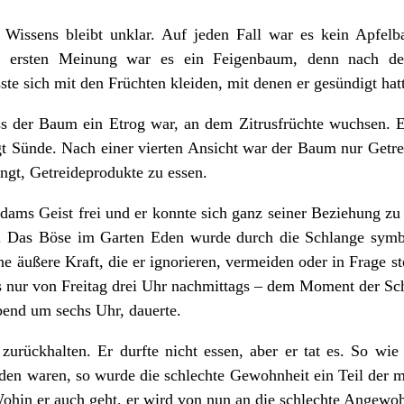
 Wissens bleibt unklar. Auf jeden Fall war es kein Apfe
r ersten Meinung war es ein Feigenbaum, denn nach d
ste sich mit den Früchten kleiden, mit denen er gesündigt hat
ss der Baum ein Etrog war, an dem Zitrusfrüchte wuchsen. Ei
t Sünde. Nach einer vierten Ansicht war der Baum nur Getre
ngt, Getreideprodukte zu essen.
ams Geist frei und er konnte sich ganz seiner Beziehung zu
 Das Böse im Garten Eden wurde durch die Schlange symbol
e äußere Kraft, die er ignorieren, vermeiden oder in Frage s
ns nur von Freitag drei Uhr nachmittags – dem Moment der S
bend um sechs Uhr, dauerte.
 zurückhalten. Er durfte nicht essen, aber er tat es. So w
den waren, so wurde die schlechte Gewohnheit ein Teil der m
ohin er auch geht, er wird von nun an die schlechte Angewohn