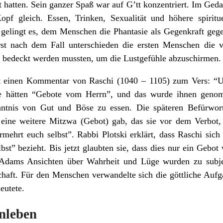
 hatten. Sein ganzer Spaß war auf G’tt konzentriert. Im Ged
pf gleich. Essen, Trinken, Sexualität und höhere spirit
gelingt es, dem Menschen die Phantasie als Gegenkraft gege
rst nach dem Fall unterschieden die ersten Menschen die
en bedeckt werden mussten, um die Lustgefühle abzuschirmen.
rt einen Kommentar von Raschi (1040 – 1105) zum Vers: “Un
sie hätten “Gebote vom Herrn”, und das wurde ihnen genom
tnis von Gut und Böse zu essen. Die späteren Befürwort
eine weitere Mitzwa (Gebot) gab, das sie vor dem Verbot
rmehrt euch selbst”. Rabbi Plotski erklärt, dass Raschi sich
bst” bezieht. Bis jetzt glaubten sie, dass dies nur ein Gebo
 Adams Ansichten über Wahrheit und Lüge wurden zu sub
aft. Für den Menschen verwandelte sich die göttliche Aufga
eutete.
nleben