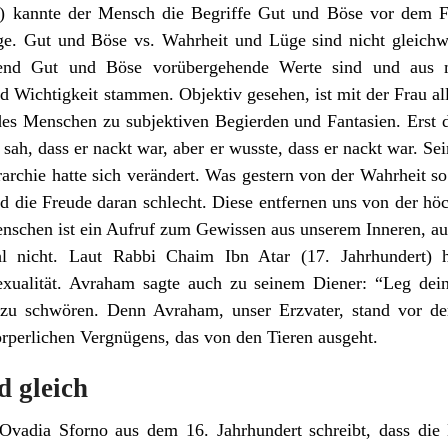
 kannte der Mensch die Begriffe Gut und Böse vor dem Fal
e. Gut und Böse vs. Wahrheit und Lüge sind nicht gleichw
rend Gut und Böse vorübergehende Werte sind und aus m
nd Wichtigkeit stammen. Objektiv gesehen, ist mit der Frau a
des Menschen zu subjektiven Begierden und Fantasien. Erst da
 sah, dass er nackt war, aber er wusste, dass er nackt war. Se
rarchie hatte sich verändert. Was gestern von der Wahrheit s
nd die Freude daran schlecht. Diese entfernen uns von der hö
schen ist ein Aufruf zum Gewissen aus unserem Inneren, aus 
l nicht. Laut Rabbi Chaim Ibn Atar (17. Jahrhundert) 
exualität. Avraham sagte auch zu seinem Diener: “Leg dei
 zu schwören. Denn Avraham, unser Erzvater, stand vor d
örperlichen Vergnügens, das von den Tieren ausgeht.
d gleich
er Ovadia Sforno aus dem 16. Jahrhundert schreibt, dass d