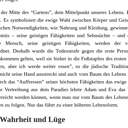
 der Mitte des “Gartens”, dem Mittelpunkt unseres Lebens. 
. Es symbolisiert die ewige Wahl zwischen Körper und Geist
ischen Notwendigkeiten, wie Nahrung und Kleidung, gewinnen
is – seine geistigen Fähigkeiten und Sehnsüchte – und o
e Mensch, seine geistigen Fähigkeiten, werden der v
rdnet. Deshalb wurde die Todesstrafe gegen die erste Perso
hkommen gelten, weil sie bisher in die Fußstapfen des erste
en, aber ich werde weiter essen”, so die jüdische Tradit
r nicht seine Hand ausstreckt und auch vom Baum des Lebens 
durch das “Auffressen” seiner höchsten Fähigkeiten das ewige
e Vertreibung aus dem Paradies lehrte Adam und Eva das V
erreicht werden können, wenn man nur vom Baum des Lebens 
en zu folgen. Nur das führt zu einer höheren Lebensform.
t Wahrheit und Lüge