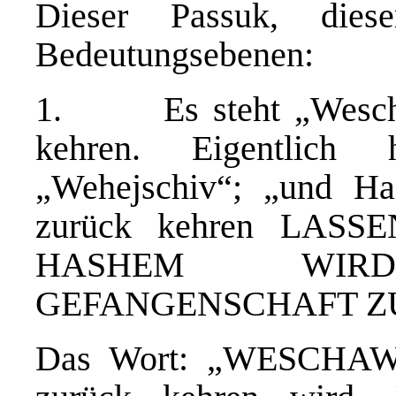
Dieser Passuk, dies
Bedeutungsebenen:
1. Es steht „Weschav
kehren. Eigentlich 
„Wehejschiv“; „und H
zurück kehren LASSE
HASHEM WI
GEFANGENSCHAFT Z
Das Wort: „WESCHAW“ 