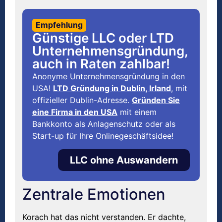
Empfehlung
Günstige LLC oder LTD
Unternehmensgründung,
auch in Raten zahlbar!
Anonyme Unternehmensgründung in den
USA!
LTD Gründung in Dublin, Irland
, mit
offizieller Dublin-Adresse.
Gründen Sie
eine Firma in den USA
mit einem
Bankkonto als Anlagenschutz oder als
Start-up für Ihre Onlinegeschäftsidee!
LLC ohne Auswandern
Zentrale Emotionen
Korach hat das nicht verstanden. Er dachte,