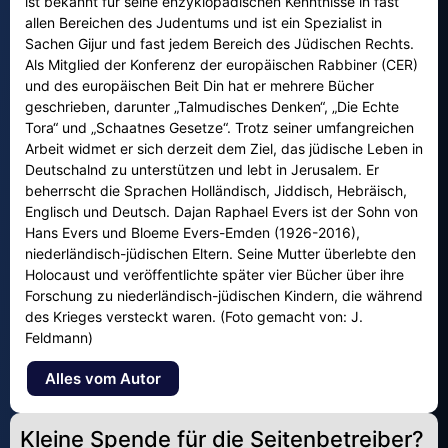
ist bekannt für seine enzyklopädischen Kenntnisse in fast
allen Bereichen des Judentums und ist ein Spezialist in
Sachen Gijur und fast jedem Bereich des Jüdischen Rechts.
Als Mitglied der Konferenz der europäischen Rabbiner (CER)
und des europäischen Beit Din hat er mehrere Bücher
geschrieben, darunter „Talmudisches Denken“, „Die Echte
Tora“ und „Schaatnes Gesetze“. Trotz seiner umfangreichen
Arbeit widmet er sich derzeit dem Ziel, das jüdische Leben in
Deutschalnd zu unterstützen und lebt in Jerusalem. Er
beherrscht die Sprachen Holländisch, Jiddisch, Hebräisch,
Englisch und Deutsch. Dajan Raphael Evers ist der Sohn von
Hans Evers und Bloeme Evers-Emden (1926-2016),
niederländisch-jüdischen Eltern. Seine Mutter überlebte den
Holocaust und veröffentlichte später vier Bücher über ihre
Forschung zu niederländisch-jüdischen Kindern, die während
des Krieges versteckt waren. (Foto gemacht von: J.
Feldmann)
Alles vom Autor
Kleine Spende für die Seitenbetreiber?