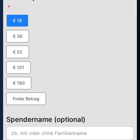
€ 18
€ 36
€ 52
€ 101
€ 180
Freier Betrag
Spendername (optional)