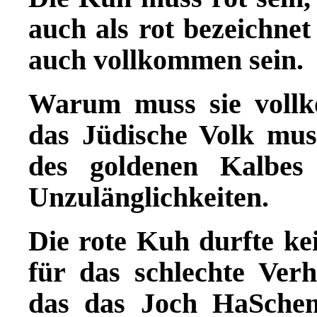
auch als rot bezeichne
auch vollkommen sein.
Warum muss sie voll
das J
ü
dische Volk mus
des goldenen Kalbes
Unzul
ä
nglichkeiten.
Die rote Kuh durfte kei
f
ü
r das schlechte Verh
das das Joch HaSche