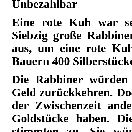
Unbezahlbar
Eine rote Kuh war se
Siebzig gro
ß
e Rabbine
aus, um eine rote Ku
Bauern 400 Silberst
ü
ck
Die Rabbiner w
ü
rden
Geld zur
ü
ckkehren. Doc
der Zwischenzeit and
Goldst
ü
cke haben. Di
stimmten zu. Sie w
ü