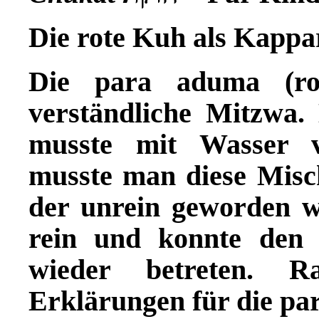
Die rote Kuh als Kappa
Die para aduma (ro
verst
ä
ndliche Mitzwa.
musste mit Wasser v
musste man diese Mis
der unrein geworden 
rein und konnte den
wieder betreten. R
Erkl
ä
rungen f
ü
r die pa