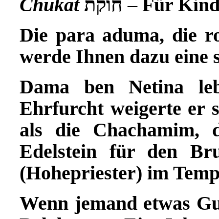
Chukat
חוקת
–
Für Kind
Die para aduma, die r
werde Ihnen dazu eine 
Dama ben Netina leb
Ehrfurcht weigerte er s
als die Chachamim, d
Edelstein f
ü
r den Bru
(Hohepriester) im Tempe
Wenn jemand etwas Gut