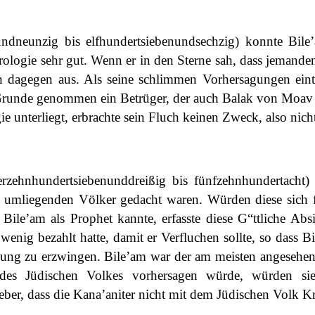
ndneunzig bis elfhundertsiebenundsechzig) konnte Bile
trologie sehr gut. Wenn er in den Sterne sah, dass jemand
 dagegen aus. Als seine schlimmen Vorhersagungen eintra
Grunde genommen ein Betrüger, der auch Balak von Moav 
gie unterliegt, erbrachte sein Fluch keinen Zweck, also nich
erzehnhundertsiebenunddreißig bis fünfzehnhundertacht)
 umliegenden Völker gedacht waren. Würden diese sich für
Bile’am als Prophet kannte, erfasste diese G“ttliche Ab
 wenig bezahlt hatte, damit er Verfluchen sollte, so dass 
ung zu erzwingen. Bile’am war der am meisten angesehen
des Jüdischen Volkes vorhersagen würde, würden sie
eber, dass die Kana’aniter nicht mit dem Jüdischen Volk Kr