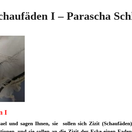
Schaufäden I – Parascha Sc
n I
el und sagen Ihnen, sie sollen sich Zizit (Schaufäden)
tionen, und sie sollen an die Zizit der Ecke einen Fad