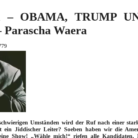
can – OBAMA, TRUMP 
Parascha Waera
779
l schwierigen Umständen wird der Ruf nach einer star
t ein Jiddischer Leiter? Soeben haben wir die Ame
eine Show! „Wähle mich!“ riefen alle Kandidaten