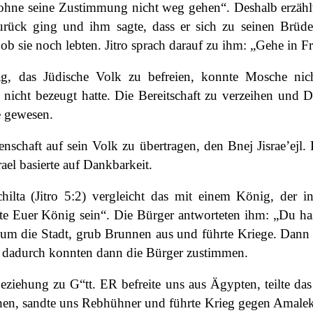
ohne seine Zustimmung nicht weg gehen“. Deshalb erzähl
urück ging und ihm sagte, dass er sich zu seinen Brü
b sie noch lebten. Jitro sprach darauf zu ihm: „Gehe in Fr
ag, das Jüdische Volk zu befreien, konnte Mosche nich
 nicht bezeugt hatte. Die Bereitschaft zu verzeihen und 
e gewesen.
nschaft auf sein Volk zu übertragen, den Bnej Jisrae’ejl
ael basierte auf Dankbarkeit.
lta (Jitro 5:2) vergleicht das mit einem König, der
e Euer König sein“. Die Bürger antworteten ihm: „Du hast
um die Stadt, grub Brunnen aus und führte Kriege. Dann s
 dadurch konnten dann die Bürger zustimmen.
Beziehung zu G“tt. ER befreite uns aus Ägypten, teilte da
ühen, sandte uns Rebhühner und führte Krieg gegen Amalek