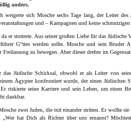
öllig anders.
weigerte sich Mosche sechs Tage lang, der Leiter des 
lveranstaltungen und – Kampagnen und keine schmutzigen 
a er stotterte. Aus seiner großen Liebe für das Jüdische V
führer G“ttes werden sollte. Mosche und sein Bruder A
r Freilassung zu bewegen. Aber dieser drehte im Gegens
r das Jüdische Schicksal, obwohl er als Leiter von se
 einem Ägypter konfrontiert wurde, der einen Jüdischen S
. Er riskierte seine Karriere und sein Leben, um einen 
cht dankbar.
che zwei Juden, die mit einander stritten. Er wollte sie 
: „Wer hat Dich als Richter über uns ernannt? Möchte
.