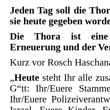
Jeden Tag soll die Tho
sie heute gegeben word
D
ie Thora
ist
ein
Erneuerung und der Ve
Kurz vor Rosch Haschana
„
Heute
steht Ihr alle 
G“tt: Ihr/Euere Stammes
Ihr/Euere Polizeiverant
Israel, Euere Kinder, 