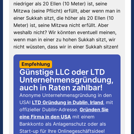
niedriger als 20 Ellen (10 Meter) ist, seine
Mitzwa (seine Pflicht) erfüllt, aber wenn man in
einer Sukkah sitzt, die höher als 20 Ellen (10
Meter) ist, seine Mitzwa nicht erfüllt. Aber
weshalb nicht? Wir könnten eventuell meinen,
wenn man in einer zu hohen Sukkah sitzt, wir
nicht wüssten, dass wir in einer Sukkah sitzen!
Empfehlung
Günstige LLC oder LTD
Unternehmensgründung,
auch in Raten zahlbar!
Anonyme Unternehmensgründung in den
USA!
LTD Gründung in Dublin, Irland
, mit
offizieller Dublin-Adresse.
Gründen Sie
eine Firma in den USA
mit einem
Bankkonto als Anlagenschutz oder als
Start-up für Ihre Onlinegeschäftsidee!