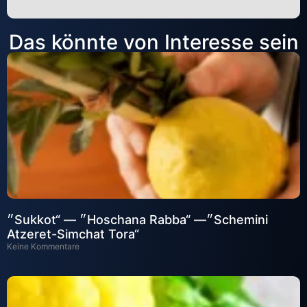
Alternative:
Das könnte von Interesse sein
״Sukkot“ — ״Hoschana Rabba“ —״Schemini
Atzeret-Simchat Tora“
Keine Kommentare