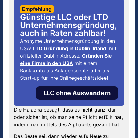
Empfehlung
Günstige LLC oder LTD
Unternehmensgründung,
auch in Raten zahlbar!
Anonyme Unternehmensgründung in den
USA!
LTD Gründung in Dublin, Irland
, mit
offizieller Dublin-Adresse.
Gründen Sie
eine Firma in den USA
mit einem
Bankkonto als Anlagenschutz oder als
Start-up für Ihre Onlinegeschäftsidee!
LLC ohne Auswandern
Die Halacha besagt, dass es nicht ganz klar
oder sicher ist, ob man seine Pflicht erfüllt hat,
indem man mittels des Alphabets gezählt hat.
Das Beste sei, dann wieder aufs Neue zu