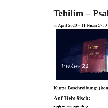
Tehilim – Psa
5. April 2020 – 11 Nisan 5780
Kurze Beschreibung: (ko
Auf Hebräisch:
א
לַמְנַצֵּ֗חַ מִזְמ֥וֹר לְדָוִֽד׃