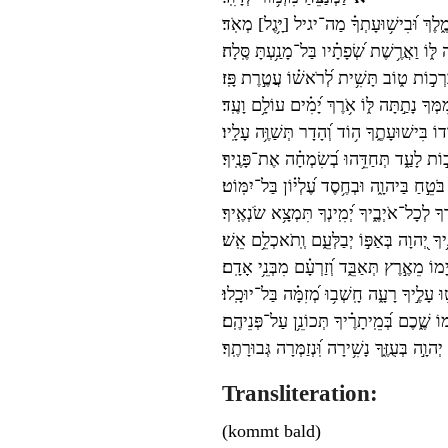
ֶ֑לֶךְ וּ֝בִישׁ֥וּעָתְךָ֗ מַה־יגיל [יָּ֥גֶל] מְאֹֽד׃
 לּ֑וֹ וַאֲרֶ֥שֶׁת שְׂ֝פָתָ֗יו בַּל־מָנַ֥עְתָּ סֶּֽלָה׃
ִּרְכ֣וֹת ט֑וֹב תָּשִׁ֥ית לְ֝רֹאשׁ֗וֹ עֲטֶ֣רֶת פָּֽז׃
ְךָ נָתַ֣תָּה לּ֑וֹ אֹ֥רֶךְ יָ֝מִ֗ים עוֹלָ֥ם וָעֶֽד׃
ֹדוֹ בִּישׁוּעָתֶ֑ךָ ה֥וֹד וְ֝הָדָר תְּשַׁוֶּ֥ה עָלָֽיו׃
וֹת לָעַ֑ד תְּחַדֵּ֥הוּ בְ֝שִׂמְחָ֗ה אֶת־פָּנֶֽיךָ׃
בֹּטֵ֣חַ בַּיהוָ֑ה וּבְחֶ֥סֶד עֶ֝לְי֗וֹן בַּל־יִמּֽוֹט׃
ךָ לְכָל־אֹיְבֶ֑יךָ יְ֝מִֽינְךָ תִּמְצָ֥א שֹׂנְאֶֽיךָ׃
ךָ יְ֭הוָה בְּאַפּ֣וֹ יְבַלְּעֵ֑ם וְֽתֹאכְלֵ֥ם אֵֽשׁ׃
ָמוֹ מֵאֶ֣רֶץ תְּאַבֵּ֑ד וְ֝זַרְעָ֗ם מִבְּנֵ֥י אָדָֽם׃
ּ עָלֶ֣יךָ רָעָ֑ה חָֽשְׁב֥וּ מְ֝זִמָּ֗ה בַּל־יוּכָֽלוּ׃
וֹ שֶׁ֑כֶם בְּ֝מֵֽיתָרֶ֗יךָ תְּכוֹנֵ֥ן עַל־פְּנֵיהֶֽם׃
וָ֣ה בְּעֻזֶּ֑ךָ נָשִׁ֥ירָה וּֽ֝נְזַמְּרָה גְּבוּרָתֶֽךָ׃
Transliteration:
(kommt bald)