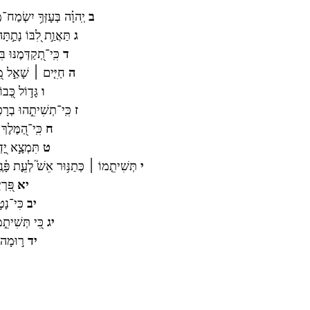
ב
יְֽהוָ֗ה בְּעָזְּךָ֥ יִשְׂמַח־מ
ג
תַּאֲוַ֣ת לִ֭בּוֹ נָתַ֣תָּה
ד
כִּֽי־תְ֭קַדְּמֶנּוּ ב
ה
חַיִּ֤ים ׀ שָׁאַ֣ל מִ֭מּ
ו
גָּד֣וֹל כְּ֭בו
ז
כִּֽי־תְשִׁיתֵ֣הוּ בְרָכ֣
ח
כִּֽי־הַ֭מֶּלֶךְ 
ט
תִּמְצָ֣א יָ֭דְ
י
תְּשִׁיתֵ֤מוֹ ׀ כְּתַנּ֥וּר אֵשׁ֮ לְעֵ֪ת פָּ֫נֶ֥י
יא
פִּ֭רְי
יב
כִּי־נָט֣ו
יג
כִּ֭י תְּשִׁיתֵ֣מ
יד
ר֣וּמָה יְה