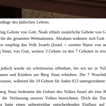
undlage des jüdischen Lebens.
ng Gebote von Gott. Noah erhielt zusätzliche Gebote von Gott
g für die gesamten Weltnationen. Abraham widmete sich Gott 
 empfing das Volk Israels (Israel = zweiter Name von un
Sinai, von Gott, weitere 3 Gebote zu den 7 Geboten in etwa
jedoch wurde sie schrittweise offenbart, bis wir sie in V
auen und Kindern am Berg Sinai erhielten. Die 7 Noachidi
Gesetze, während die 10 Gebote für Juden 613 untergeordnete
rg Sinai bedeutete die Geburt des Volkes Israel als eine N
 die Verfassung unseres Volkes bezeichnen. Doch die Tor
a hatte einen unbestreitbar entscheidenden Einfluss auf