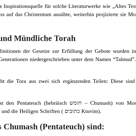
e Inspirationsquelle für solche Literaturwerke wie „Altes Te
ss auf das Christentum ausübte, weiterhin projizierte sie 
 und Mündliche Torah
initionen der Gesetze zur Erfüllung der Gebote wurden i
 Generationen niedergeschrieben unter dem Namen “Talmud”.
 die Tora aus zwei sich ergänzenden Teilen: Diese sind 
sch חומש – Chumash) von Mosche (Moses), die Bücher der
Propheten ( נביאים – Nevi’im ) und die Heiligen Schriften ( כתובים Ktuvim).
s Chumash (Pentateuch) sind: