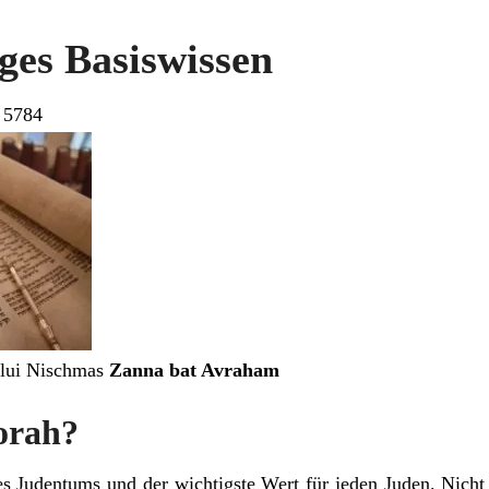
ges Basiswissen
 5784
Lilui Nischmas
Zanna bat Avraham
Torah?
es Judentums und der wichtigste Wert für jeden Juden. Nich