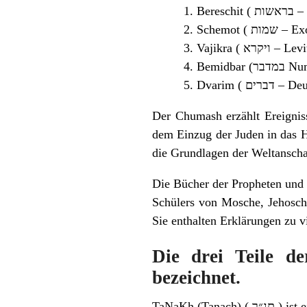
Beresc
Schemot ( ות
Vajikra ( ויקרא
Bemidbar (
Dvarim ( ם
Der Chumash erzählt Ereignis
dem Einzug der Juden in das H
die Grundlagen der Weltansch
Die Bücher der Propheten und d
Schülers von Mosche, Jehosch
Sie enthalten Erklärungen zu 
Die drei Teile d
bezeichnet.
TaNaKh (
Tanach
) ( ״ך