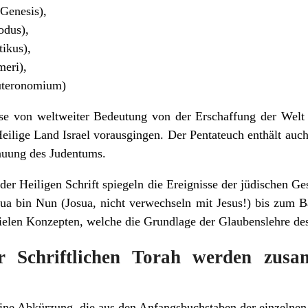
hit ( בראשות – Genesis),
שמ – Exodus),
 – Levitikus),
במדבר Numeri),
דברי – Deuteronomium)
se von weltweiter Bedeutung von der Erschaffung der Wel
eilige Land Israel vorausgingen. Der Pentateuch enthält auch
auung des Judentums.
er Heiligen Schrift spiegeln die Ereignisse der jüdischen Ge
ua bin Nun (Josua, nicht verwechseln mit Jesus!) bis zum B
vielen Konzepten, welche die Grundlage der Glaubenslehre de
er Schriftlichen Torah werden zu
תנ ) ist eine Abkürzung, die aus den Anfangsbuchstaben der einzelne