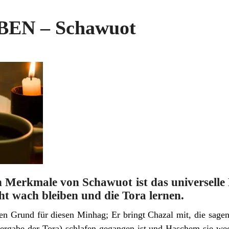
EN – Schawuot
n Merkmale von Schawuot ist das universelle
t wach bleiben und die Tora lernen.
 Grund für diesen Minhag; Er bringt Chazal mit, die sagen,
ergabe der Tora) schlafen gegangen ist und Haschem sie wec