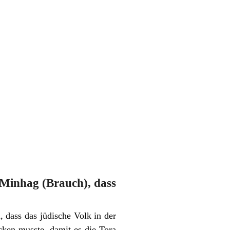
 Minhag (Brauch), dass
 dass das jüdische Volk in der
ken musste, damit es die Tora