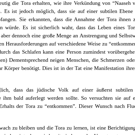
eutig die Tora erhalten, wie ihre Verkündung von “Naaseh 
. Es ist jedoch möglich, dass sie auf einer subtilen Eben
angen. Sie erkannten, dass die Annahme der Tora ihnen z
gen würde. Es ist sicherlich wahr, dass das Leben eines To
t, aber dennoch eine große Menge an Anstrengung und Selbst
sen Herausforderungen auf verschiedene Weise zu “entkomme
– durch das Schlafen kann eine Person zumindest vorübergeh
nten) Dementsprechend neigen Menschen, die Schmerzen oder
hr Körper benötigt. Dies ist in der Tat eine Manifestation i
lich, dass das jüdische Volk auf einer äußerst subtile
ie ihm bald auferlegt werden sollte. So versuchten sie au
Erhalts der Tora zu “entkommen”. Dieser Wunsch nach Flucht
ach zu bleiben und die Tora zu lernen, ist eine Berichtigung