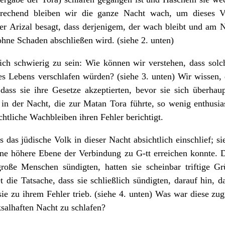
rechend bleiben wir die ganze Nacht wach, um dieses Ve
 Der Arizal besagt, dass derjenigem, der wach bleibt und am 
r ohne Schaden abschließen wird. (siehe 2. unten)
ich schwierig zu sein: Wie können wir verstehen, dass sol
es Lebens verschlafen würden? (siehe 3. unten) Wir wissen, d
ss sie ihre Gesetze akzeptierten, bevor sie sich überhaup
 in der Nacht, die zur Matan Tora führte, so wenig enthusi
htliche Wachbleiben ihren Fehler berichtigt.
das jüdische Volk in dieser Nacht absichtlich einschlief; sie
ne höhere Ebene der Verbindung zu G-tt erreichen konnte. 
oße Menschen sündigten, hatten sie scheinbar triftige G
t die Tatsache, dass sie schließlich sündigten, darauf hin, d
sie zu ihrem Fehler trieb. (siehe 4. unten) Was war diese zu
cksalhaften Nacht zu schlafen?