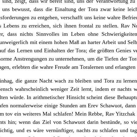
ind, zeigt, dass wir bereit sind, uns der Verantwortung zu 
 uns bewusst, dass die Einaltung der Tora zwar keine leich
forderungen zu entgehen, verschafft uns keine wahre Befried
s Lebens zu erreichen, sich ihnen frontal zu stellen. Rav N
r, dass nichts Sinnvolles im Leben ohne Schwierigkeiten 
 unweigerlich mit einem hohen Maß an harter Arbeit und Sel
 auf das Lernen und Einhalten der Tora; die größten Genies v
enorme Anstrengungen zu unternehmen, um die Tiefen der Tora
engen, erlebten die wahre Freude am Toralernen und erlangten
nhag, die ganze Nacht wach zu bleiben und Tora zu lernen,
ensch wahrscheinlich weniger Zeit lernt, indem er nachts w
ten würde. In arithmetischer Hinsicht scheint diese Behauptu
hlafen normalerweise einige Stunden am Erev Schawuot, dann
tov ein weiteres Mal schlafen! Mein Rebbe, Rav Yitzchak Be
nts hin; wenn das Ziel von Schawuot darin bestünde, so vie
chtig, und es wäre vernünftiger, nachts zu schlafen und tag