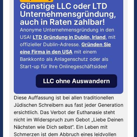
Günstige LLC oder LTD
Unternehmensgründung,
auch in Raten zahlbar!
Anonyme Unternehmensgründung in den
USA!
LTD Gründung in Dublin, Irland
, mit
offizieller Dublin-Adresse.
Gründen Sie
eine Firma in den USA
mit einem
Bankkonto als Anlagenschutz oder als
Start-up für Ihre Onlinegeschäftsidee!
LLC ohne Auswandern
Diese Auffassung ist bei allen traditionellen
Jüdischen Schreibern aus fast jeder Generation
ersichtlich. Das Verbot der Euthanasie steht
nicht im Widerspruch zum Gebot „Liebe Deinen
Nächsten wie Dich selbst“. Ein Leben mit
Schmerzen ist dem Abbruch eines leidvollen