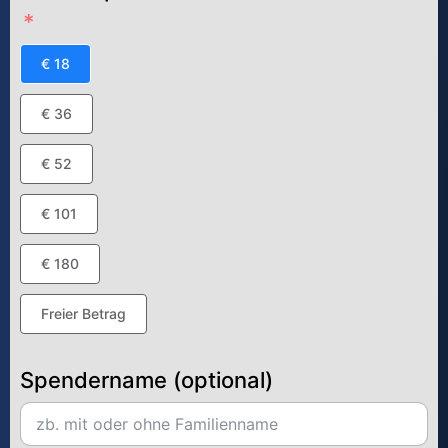
€ 18
€ 36
€ 52
€ 101
€ 180
Freier Betrag
Spendername (optional)