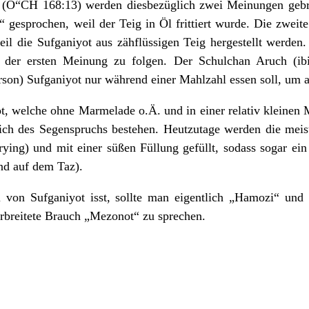
 (O“CH 168:13) werden diesbezüglich zwei Meinungen gebra
 gesprochen, weil der Teig in Öl frittiert wurde. Die zweite
l die Sufganiyot aus zähflüssigen Teig hergestellt werden.
nd der ersten Meinung zu folgen. Der Schulchan Aruch (ibid
rson) Sufganiyot nur während einer Mahlzahl essen soll, um
ot, welche ohne Marmelade o.Ä. und in einer relativ kleinen 
ich des Segenspruchs bestehen. Heutzutage werden die meis
frying) und mit einer süßen Füllung gefüllt, sodass sogar ei
nd auf dem Taz).
von Sufganiyot isst, sollte man eigentlich „Hamozi“ und
verbreitete Brauch „Mezonot“ zu sprechen.