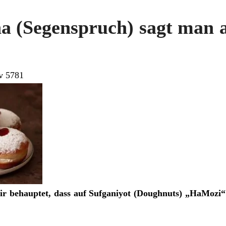
a (Segenspruch) sagt man a
v 5781
ir behauptet, dass auf Sufganiyot (Doughnuts) „HaMozi“