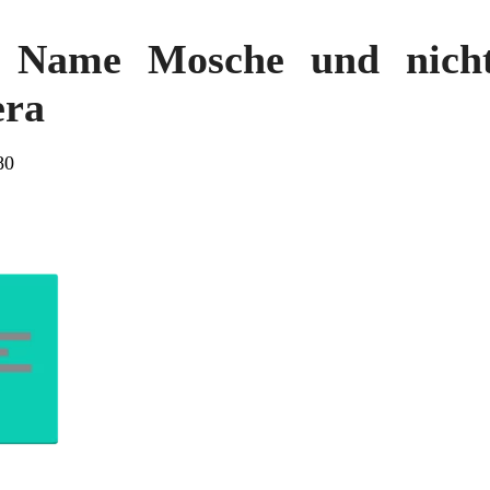
 Name Mosche und nich
era
80