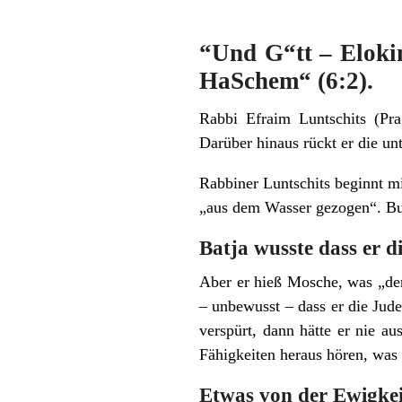
“Und G“tt – Eloki
HaSchem“ (6:2).
Rabbi Efraim Luntschits (Pra
Darüber hinaus rückt er die un
Rabbiner Luntschits beginnt mi
„aus dem Wasser gezogen“. Buc
Batja wusste dass er d
Aber er hieß Mosche, was „der
– unbewusst – dass er die Jud
verspürt, dann hätte er nie 
Fähigkeiten heraus hören, was
Etwas von der Ewigkeit