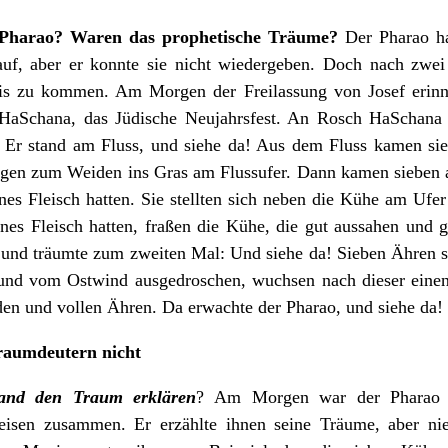
 Pharao?
Waren das prophetische Tr
ä
ume?
Der Pharao ha
uf, aber er konnte sie nicht wiedergeben. Doch nach zwei 
 zu kommen. Am Morgen der Freilassung von Josef erinne
HaSchana, das Jüdische Neujahrsfest. An Rosch HaSchana 
e: Er stand am Fluss, und siehe da! Aus dem Fluss kamen s
ingen zum Weiden ins Gras am Flussufer. Dann kamen sieben 
nes Fleisch hatten. Sie stellten sich neben die Kühe am Ufer
nes Fleisch hatten, fraßen die Kühe, die gut aussahen und
r und träumte zum zweiten Mal: Und siehe da! Sieben Ähren s
 und vom Ostwind ausgedroschen, wuchsen nach dieser eine
den und vollen Ähren. Da erwachte der Pharao, und siehe da!
raumdeutern nicht
and den Traum erkl
ä
ren
? Am Morgen war der Pharao se
isen zusammen. Er erzählte ihnen seine Träume, aber n