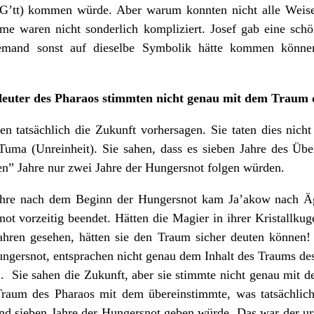
G’tt) kommen würde. Aber warum konnten nicht alle Weis
 waren nicht sonderlich kompliziert. Josef gab eine schön
 niemand sonst auf dieselbe Symbolik hätte kommen kön
euter des Pharaos stimmten nicht genau mit dem Traum
n tatsächlich die Zukunft vorhersagen. Sie taten dies nicht
Tuma (Unreinheit). Sie sahen, dass es sieben Jahre des Übe
len” Jahre nur zwei Jahre der Hungersnot folgen würden.
Jahre nach dem Beginn der Hungersnot kam Ja’akow nach Äg
t vorzeitig beendet. Hätten die Magier in ihrer Kristallkuge
ahren gesehen, hätten sie den Traum sicher deuten können!
ungersnot, entsprachen nicht genau dem Inhalt des Traums de
 Sie sahen die Zukunft, aber sie stimmte nicht genau mit 
 Traum des Pharaos mit dem übereinstimmte, was tatsächlich
und sieben Jahre der Hungersnot geben würde. Das war der ur