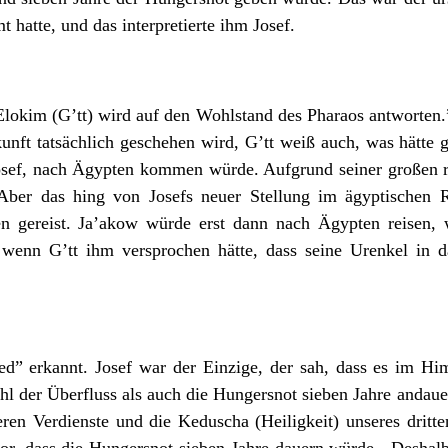
 hatte, und das interpretierte ihm Josef.
lokim (G’tt) wird auf den Wohlstand des Pharaos antworten.”
kunft tatsächlich geschehen wird, G’tt weiß auch, was hätte 
osef, nach Ägypten kommen würde. Aufgrund seiner großen r
Aber das hing von Josefs neuer Stellung im ägyptischen 
 gereist. Ja’akow würde erst dann nach Ägypten reisen, 
wenn G’tt ihm versprochen hätte, dass seine Urenkel in d
ied” erkannt. Josef war der Einzige, der sah, dass es im 
ohl der Überfluss als auch die Hungersnot sieben Jahre andau
en Verdienste und die Keduscha (Heiligkeit) unseres dritte
r, dass die Hungersnot sieben Jahre dauern würde. Deshalb