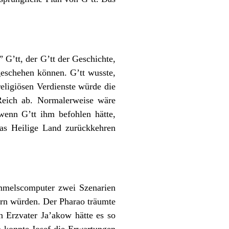
 G’tt, der G’tt der Geschichte,
geschehen können. G’tt wusste,
eligiösen Verdienste würde die
Reich ab. Normalerweise wäre
wenn G’tt ihm befohlen hätte,
as Heilige Land zurückkehren
Himmelscomputer zwei Szenarien
ern würden. Der Pharao träumte
n Erzvater Ja’akow hätte es so
 konnte Josef die Erwartungen