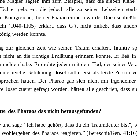
eine Magier sagten ihm zum Beispiel, dass die sieben Kühe 
hter geboren, die jedoch alle zu seinen Lebzeiten starb
en Königreiche, die der Pharao erobern würde. Doch schließl
hi (1040-1105) erklärt, dass G’tt nicht zuließ, dass ande
könig werden konnte.
g zur gleichen Zeit wie seinen Traum erhalten. Intuitiv s
 nicht an die richtige Erklärung erinnern konnte. Er ließ i
u melden habe. Er drohte jedem mit dem Tod, der seiner Ve
 eine reiche Belohnung. Josef sollte erst als letzte Person 
rochen hatten. Der Pharao gab sich nicht mit irgendeiner I
e Josef zuerst gefragt worden, hätten alle geschrien, dass sie
r des Pharaos das nicht herausgefunden?
r und sagt: “Ich habe gehört, dass du ein Traumdeuter bist”, 
s Wohlergehen des Pharaos reagieren.” (Bereschit/Gen. 41:16)