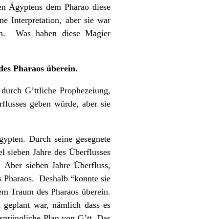
en Ägyptens dem Pharao diese
e Interpretation, aber sie war
nen. Was haben diese Magier
 des Pharaos
ü
berein.
 durch G’ttliche Prophezeiung,
rflusses geben würde, aber sie
ypten. Durch seine gesegnete
l sieben Jahre des Überflusses
 Aber sieben Jahre Überfluss,
s Pharaos. Deshalb “konnte sie
dem Traum des Pharaos überein.
 geplant war, nämlich dass es
sprüngliche Plan von G’tt. Das