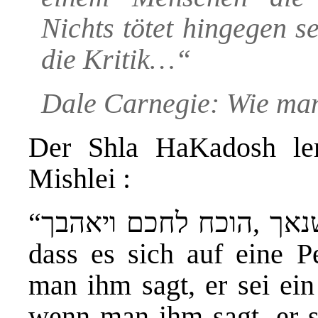
Nichts tötet hingegen s
die Kritik…“
Dale Carnegie: Wie man
Der Shla HaKadosh le
Mishlei :
“אל תוכח לץ פן ישנאך ,הוכח לחכם ויאהבך“ und erklärt,
dass es sich auf eine 
man ihm sagt, er sei ein לץ, wird er dich hassen, ab
wenn man ihm sagt, er sei ein חכם, wird e