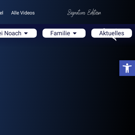
el
Alle Videos
ei Noach
Familie
Aktuelles
Open