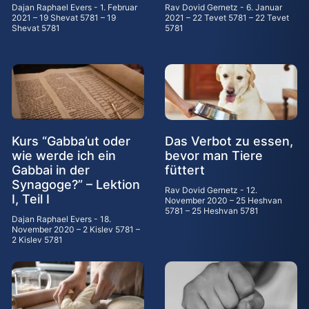
Dajan Raphael Evers
1. Februar
Rav Dovid Gernetz
6. Januar
2021 – 19 Shevat 5781 – 19
2021 – 22 Tevet 5781 – 22 Tevet
Shevat 5781
5781
Kurs “Gabba’ut oder
Das Verbot zu essen,
wie werde ich ein
bevor man Tiere
Gabbai in der
füttert
Synagoge?” – Lektion
Rav Dovid Gernetz
12.
I, Teil I
November 2020 – 25 Heshvan
5781 – 25 Heshvan 5781
Dajan Raphael Evers
18.
November 2020 – 2 Kislev 5781 –
2 Kislev 5781