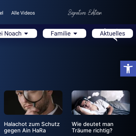
el
Alle Videos
ei Noach
Familie
Aktuelles
Open
Halachot zum Schutz
Wie deutet man
gegen Ain HaRa
Träume richtig?