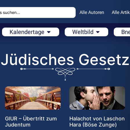
Alle Autoren
Alle Artik
Kalendertage
Weltbild
Bn
Jüdisches Gesetz
GIUR – Übertritt zum
Halachot von Laschon
Judentum
Hara (Böse Zunge)