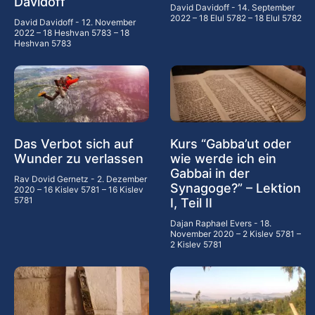
Davidoff
David Davidoff
14. September
2022 – 18 Elul 5782 – 18 Elul 5782
David Davidoff
12. November
2022 – 18 Heshvan 5783 – 18
Heshvan 5783
Das Verbot sich auf
Kurs “Gabba’ut oder
Wunder zu verlassen
wie werde ich ein
Gabbai in der
Rav Dovid Gernetz
2. Dezember
Synagoge?” – Lektion
2020 – 16 Kislev 5781 – 16 Kislev
5781
I, Teil II
Dajan Raphael Evers
18.
November 2020 – 2 Kislev 5781 –
2 Kislev 5781