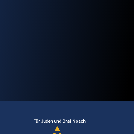
Für Juden und Bnei Noach