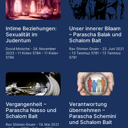
Intime Beziehungen:
Unser innerer Bilaam
Sexualität im
– Parascha Balak und
Judentum
Schalom Bait
Dovid Moische
24. November
Rav Shimon Gruen
23. Juni 2021
2023 – 11 Kislev 5784 – 11 Kislev
– 13 Tammuz 5781 – 13 Tammuz
5784
5781
Vergangenheit –
Verantwortung
Parascha Nasso und
übernehmen –
Schalom Bait
Parascha Schemini
und Schalom Bait
Rav Shimon Gruen
19. Mai 2021