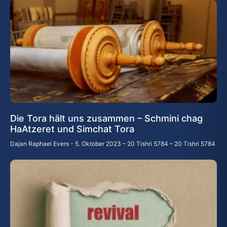
Die Tora hält uns zusammen – Schmini chag
HaAtzeret und Simchat Tora
Dajan Raphael Evers
5. Oktober 2023 – 20 Tishri 5784 – 20 Tishri 5784