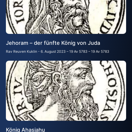
Jehoram – der fünfte König von Juda
Rav Reuven Kuklin
6. August 2023 – 19 Av 5783 – 19 Av 5783
König Ahasjahu