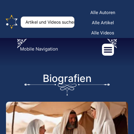
Alle Autoren
Alle Artikel
Alle Videos
Mobile Navigation
Biografien