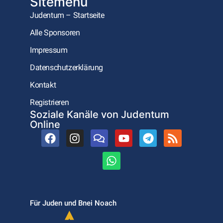
Sitemenu
Judentum – Startseite
Alle Sponsoren
Impressum
Datenschutzerklärung
Kontakt
Registrieren
Soziale Kanäle von Judentum
Online
Für Juden und Bnei Noach