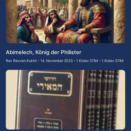
Abimelech, König der Philister
Rav Reuven Kuklin
14. November 2023 – 1 Kislev 5784 – 1 Kislev 5784