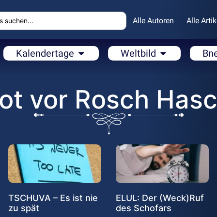
Alle Autoren
Alle Artik
Kalendertage
Weltbild
Bn
hot vor Rosch Has
TSCHUVA – Es ist nie
ELUL: Der (Weck)Ruf
zu spät
des Schofars