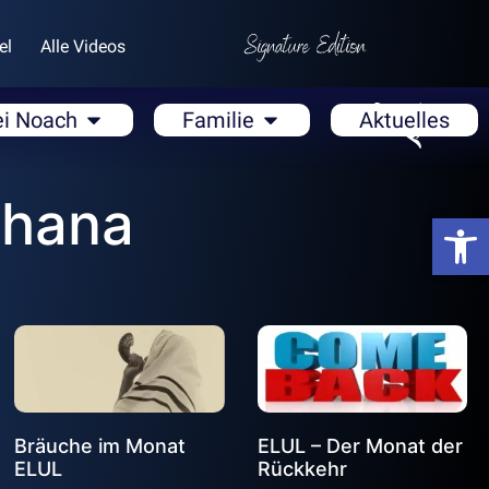
el
Alle Videos
ei Noach
Familie
Aktuelles
chana
Open
Bräuche im Monat
ELUL – Der Monat der
ELUL
Rückkehr