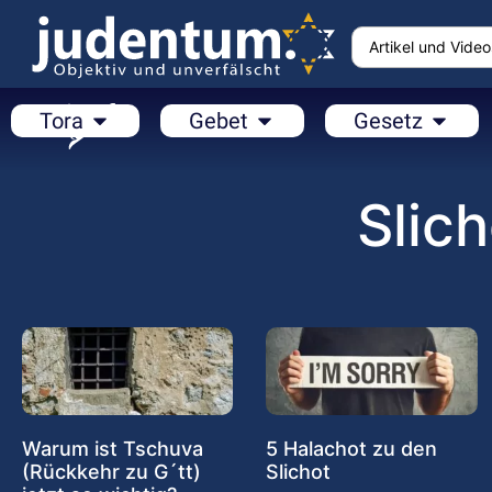
Tora
Gebet
Gesetz
Slic
Warum ist Tschuva
5 Halachot zu den
(Rückkehr zu G´tt)
Slichot