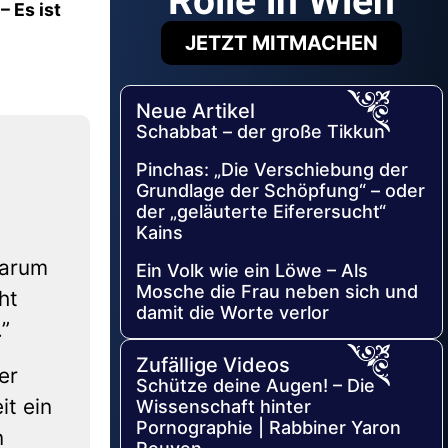
Rolle in Wien
 Es ist
JETZT MITMACHEN
Neue Artikel
Schabbat – der große Tikkun
,
Pinchas: „Die Verschiebung der
Grundlage der Schöpfung“ – oder
der „geläuterte Eiferersucht“
Kains
darum
Ein Volk wie ein Löwe – Als
Mosche die Frau neben sich und
ht
damit die Worte verlor
”
Zufällige Videos
er
Schütze deine Augen! – Die
it ein
Wissenschaft hinter
Pornographie | Rabbiner Yaron
n