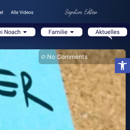
el
Alle Videos
ei Noach
Familie
Aktuelles
No Comments
Open