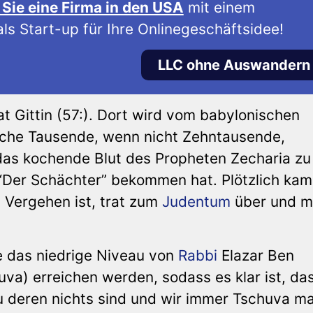
Sie eine Firma in den USA
mit einem
ls Start-up für Ihre Onlinegeschäftsidee!
LLC ohne Auswandern
at Gittin (57:). Dort wird vom babylonischen
lche Tausende, wenn nicht Zehntausende,
as kochende Blut des Propheten Zecharia zu
“Der Schächter” bekommen hat. Plötzlich kam
 Vergehen ist, trat zum
Judentum
über und m
je das niedrige Niveau von
Rabbi
Elazar Ben
a) erreichen werden, sodass es klar ist, da
zu deren nichts sind und wir immer Tschuva m