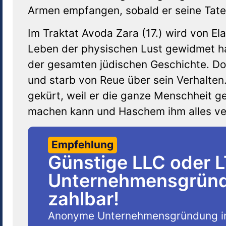
Armen empfangen, sobald er seine Tate
Im Traktat Avoda Zara (17.) wird von E
Leben der physischen Lust gewidmet ha
der gesamten jüdischen Geschichte. Doc
und starb von Reue über sein Verhalten
gekürt, weil er die ganze Menschheit ge
machen kann und Haschem ihm alles verz
Empfehlung
Günstige LLC oder 
Unternehmensgründu
zahlbar!
Anonyme Unternehmensgründung i