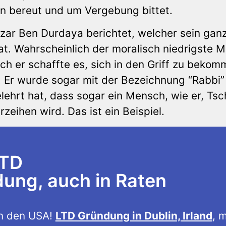
n bereut und um Vergebung bittet.
lazar Ben Durdaya berichtet, welcher sein gan
t. Wahrscheinlich der moralisch niedrigste 
h er schaffte es, sich in den Griff zu beko
. Er wurde sogar mit der Bezeichnung “Rabbi”
lehrt hat, dass sogar ein Mensch, wie er, Ts
eihen wird. Das ist ein Beispiel.
LTD
ng, auch in Raten
n den USA!
LTD Gründung in Dublin, Irland
, m