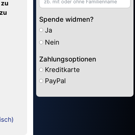
 zu
 zu
Spende widmen?
Ja
Nein
Zahlungsoptionen
Kreditkarte
PayPal
Alternative:
isch)