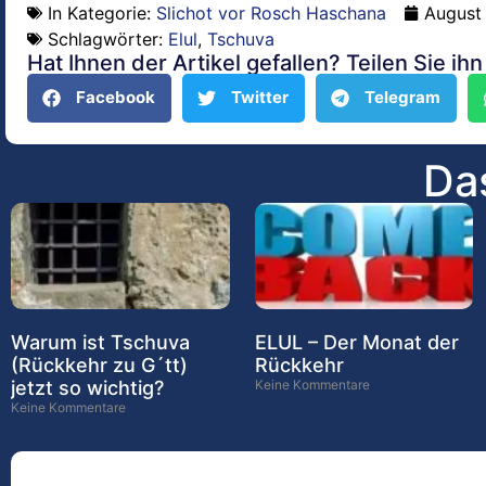
In Kategorie:
Slichot vor Rosch Haschana
August 
Schlagwörter:
Elul
,
Tschuva
Hat Ihnen der Artikel gefallen? Teilen Sie ih
Facebook
Twitter
Telegram
Das
Warum ist Tschuva
ELUL – Der Monat der
(Rückkehr zu G´tt)
Rückkehr
jetzt so wichtig?
Keine Kommentare
Keine Kommentare