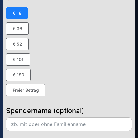
€ 18
€ 36
€ 52
€ 101
€ 180
Freier Betrag
Spendername (optional)