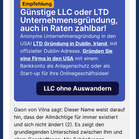
Empfehlung
Günstige LLC oder LTD
Unternehmensgründung,
auch in Raten zahlbar!
Anonyme Unternehmensgründung in den
USA!
LTD Gründung in Dublin, Irland
, mit
offizieller Dublin-Adresse.
Gründen Sie
eine Firma in den USA
mit einem
Bankkonto als Anlagenschutz oder als
Start-up für Ihre Onlinegeschäftsidee!
LLC ohne Auswandern
Gaon von Vilna sagt: Dieser Name weist darauf
hin, dass der Allmächtige für immer existiert
und sich nicht ändert (2). Es zeigt den
grundlegenden Unterschied zwischen Ihm und