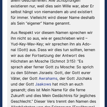
allem Geschaffenen: Alle Schöpfungen
existieren nur, weil dies sein Wille war, aber Er
selbst hängt von niemandem ab und existiert
für immer. Vielleicht wird dieser Name deshalb
als Sein “eigener” Name genannt.
Aus Respekt vor diesem Namen sprechen wir
ihn nicht so aus, wie er geschrieben wird –
Yud-Key-Wav-Key; wir sprechen ihn als Ado-
nai (Gott) aus. Dass wir dies tun sollten, lernen
wir aus der Fortsetzung der Antwort des
Höchsten an Mosche (Schmot 3:15): “Es
sprach aber ferner Gott zu Mosche: So sprich
zu den Söhnen Jisraels: Gott, der Gott eurer
Väter, der Gott
Awrahams
, der Gott Jizchaks
und der Gott
Jaakows
hat mich an euch
gesandt; dies ist Mein Name für die ferne
Zukunft und dies Mein Gedächtnis für jegliches
Geschlecht.” Dieser Vers trennt den Namen des
Allerhöchsten von der Erinnerung (Erwähnung)