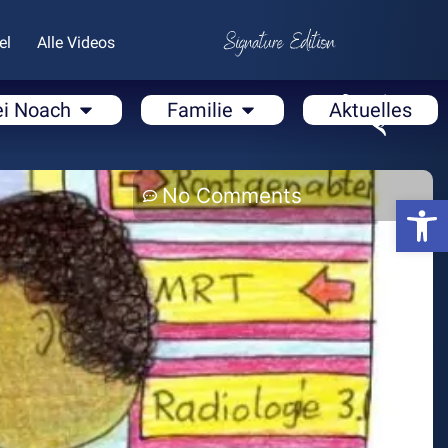
el
Alle Videos
ei Noach
Familie
Aktuelles
No Comments
Open