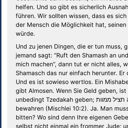
helfen. Und so gibt es sicherlich Ausnah
führen. Wir sollten wissen, dass es sic
der Mensch die Möglichkeit hat, seinen
würde.
Und zu jenen Dingen, die er tun muss,
jemand sagt: “Ruft den Shamash an und 
mich machen”, dann tut er nicht alles, w
Shamasch das nur einfach herunter. Er 
Und es ist sowieso wertlos. Ein Mishabe
gibt Almosen. Wenn Sie Geld geben, ist
unbedingt Tzedakah geben; צדקה תציל ממוות – Spenden kann einen Menschen vor dem Tod
bewahren (Mischlei 10:2). Ja. Man muss
bitten? Wo sind denn Ihre eigenen Geb
selbst nicht einmal ein frommer Jude; un