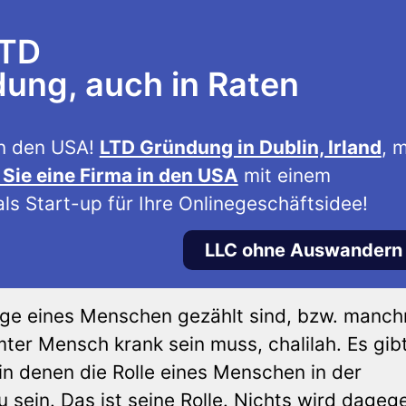
LTD
ng, auch in Raten
n den USA!
LTD Gründung in Dublin, Irland
, m
Sie eine Firma in den USA
mit einem
ls Start-up für Ihre Onlinegeschäftsidee!
LLC ohne Auswandern
Tage eines Menschen gezählt sind, bzw. manc
ter Mensch krank sein muss, chalilah. Es gib
in denen die Rolle eines Menschen in der
u sein. Das ist seine Rolle. Nichts wird dageg