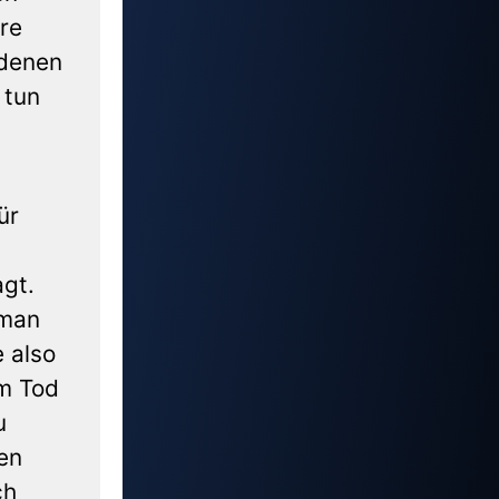
rre
 denen
 tun
ür
agt.
 man
 also
u
en
ch