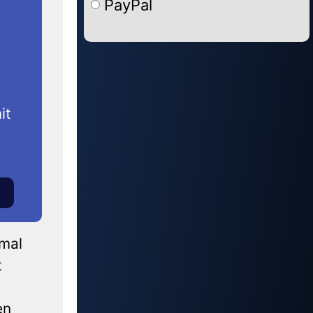
PayPal
Alternative:
it
hmal
t
en