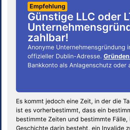
Empfehlung
Günstige LLC oder 
Unternehmensgründu
zahlbar!
Anonyme Unternehmensgründung i
offizieller Dublin-Adresse.
Gründen 
Bankkonto als Anlagenschutz oder a
Es kommt jedoch eine Zeit, in der die 
ist es vorherbestimmt, dass ein bestimm
bestimmte Zeiten und bestimmte Fälle, 
Geschichte darin besteht, ein Invalide z