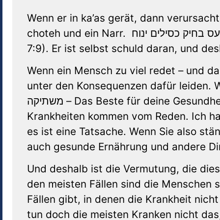
Wenn er in ka’as gerät, dann verursacht 
choteh und ein Narr. כי כעס בחיק כסילים ינוח – Der Zorn ruht im Schoß eines Narren (Koheles
7:9). Er ist selbst schuld daran, und des
Wenn ein Mensch zu viel redet – und das
unter den Konsequenzen dafür leiden. Wie es in Pir
משתיקה – Das Beste für deine Gesundheit ist, den Mund zu halten (Avos 1:17). Die meisten
Krankheiten kommen vom Reden. Ich habe
es ist eine Tatsache. Wenn Sie also s
auch gesunde Ernährung und andere Din
Und deshalb ist die Vermutung, die diese
den meisten Fällen sind die Menschen s
Fällen gibt, in denen die Krankheit nich
tun doch die meisten Kranken nicht das