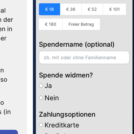
al
€ 18
€ 36
€ 52
€ 101
n der
€ 180
Freier Betrag
n in
ser
Spendername (optional)
nn
Spende widmen?
Ja
Nein
so
 (in
Zahlungsoptionen
Kreditkarte