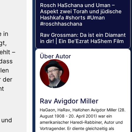
Rosch HaSchana und Uman –
Aspekt zwei Torah und jüdische
Hashkafa #shorts #Uman
#roschhaschana
 in
Rav Grossman: Da ist ein Diamant
in dir! | Ein Be’Ezrat HaShem Film
gt,
ehlt –
Über Autor
llen
r der
ht
Rav Avigdor Miller
HaGaon, HaRav, HaKohen Avigdor Miller (28.
August 1908 - 20. April 2001) war ein
) und
amerikanischer Haredi-Rabbiner, Autor und
Vortragender. Er diente gleichzeitig als