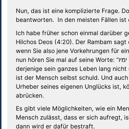
Nun, das ist eine komplizierte Frage. Do
beantworten. In den meisten Fällen ist 
Ich habe früher schon einmal darüber g
Hilchos Deos (4:20). Der Rambam sagt do
wenn Sie also jene Vorkehrungen für ein
nun hören Sie mal auf seine Worte: “אני ערב לו שלא בא לידי חולי כל ימיו – ich garantiere, dass
derjenige sein ganzes Leben lang nicht 
ist der Mensch selbst schuld. Und auch
Urheber seines eigenen Unglücks ist, kö
abrücken.
Es gibt viele Möglichkeiten, wie ein M
Mensch zulässt, dass er sich aufregt, i
dann wird er dafür bestraft.