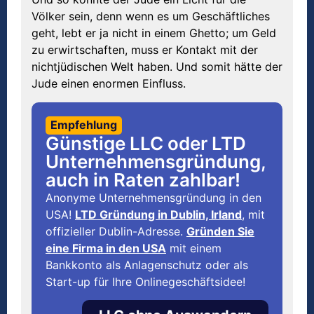
Völker sein, denn wenn es um Geschäftliches
geht, lebt er ja nicht in einem Ghetto; um Geld
zu erwirtschaften, muss er Kontakt mit der
nichtjüdischen Welt haben. Und somit hätte der
Jude einen enormen Einfluss.
Empfehlung
Günstige LLC oder LTD
Unternehmensgründung,
auch in Raten zahlbar!
Anonyme Unternehmensgründung in den
USA!
LTD Gründung in Dublin, Irland
, mit
offizieller Dublin-Adresse.
Gründen Sie
eine Firma in den USA
mit einem
Bankkonto als Anlagenschutz oder als
Start-up für Ihre Onlinegeschäftsidee!